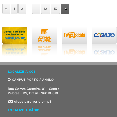
<
1
2
…
11
12
13
14
LOCALIZE A CCS
CAMPUS PORTO / ANGLO
Rua Gomes Carneiro, 01 - Centro
Pelotas - RS, Brasil - 96010-610
clique para ver o e-mail
LOCALIZE A RÁDIO