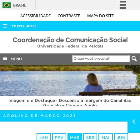
BRASIL
Simplifique!
ACESSIBILIDADE
CONTRASTE
MAPA DO SITE
Comunica BR
PORTAL UFPEL
Participe
ACESSO À INFORMAÇÃO
Coordenação de Comunicação Social
Acesso à informação
Universidade Federal de Pelotas
AUDITORIA
Legislação
COBALTO
MENU
Canais
CONCURSOS
EDITAIS
INTERNACIONAL
Imagem em Destaque · Descanso à margem do Canal São
OUVIDORIA
Gonçalo – Campus Anglo
PORTARIAS
ARQUIVO DE MARÇO 2023
TELEFONES
JAN
FEV
MAR
ABR
MAI
JUN