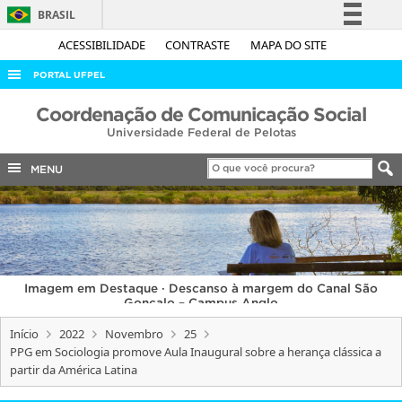
BRASIL
Simplifique!
ACESSIBILIDADE
CONTRASTE
MAPA DO SITE
Comunica BR
PORTAL UFPEL
Participe
ACESSO À INFORMAÇÃO
Coordenação de Comunicação Social
Acesso à informação
Universidade Federal de Pelotas
AUDITORIA
Legislação
COBALTO
MENU
Canais
CONCURSOS
EDITAIS
INTERNACIONAL
Imagem em Destaque · Descanso à margem do Canal São
OUVIDORIA
Gonçalo – Campus Anglo
PORTARIAS
Início
2022
Novembro
25
PPG em Sociologia promove Aula Inaugural sobre a herança clássica a
TELEFONES
partir da América Latina