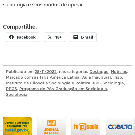
sociologia e seus modos de operar.
Compartilhe:
Facebook
18+
E-mail
Publicado
em
25/11/2022
, nas categorias
Destaque
,
Notícias
.
Marcado com as tags
América Latina
,
Aula Inaugural
,
Ifisp
,
Instituto de Filosofia Sociologia e Política
,
PPG Sociologia
,
PPGS
,
Programa de Pós-Graduação em Sociologia
,
Sociologia
.