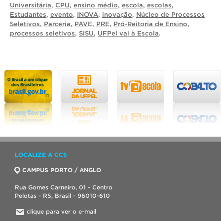
Universitária
,
CPU
,
ensino médio
,
escola
,
escolas
,
Estudantes
,
evento
,
INOVA
,
inovação
,
Núcleo de Processos
Seletivos
,
Parceria
,
PAVE
,
PRE
,
Pró-Reitoria de Ensino
,
processos seletivos
,
SiSU
,
UFPel vai à Escola
.
LOCALIZE A CCS
CAMPUS PORTO / ANGLO
Rua Gomes Carneiro, 01 - Centro
Pelotas - RS, Brasil - 96010-610
clique para ver o e-mail