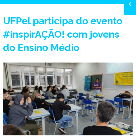
UFPel participa do evento
#inspirAÇÃO! com jovens
do Ensino Médio