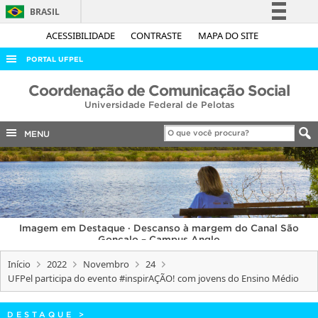
BRASIL
Simplifique!
ACESSIBILIDADE
CONTRASTE
MAPA DO SITE
Comunica BR
PORTAL UFPEL
Participe
ACESSO À INFORMAÇÃO
Coordenação de Comunicação Social
Acesso à informação
Universidade Federal de Pelotas
AUDITORIA
Legislação
COBALTO
MENU
Canais
CONCURSOS
EDITAIS
INTERNACIONAL
Imagem em Destaque · Descanso à margem do Canal São
OUVIDORIA
Gonçalo – Campus Anglo
PORTARIAS
Início
2022
Novembro
24
UFPel participa do evento #inspirAÇÃO! com jovens do Ensino Médio
TELEFONES
DESTAQUE
>