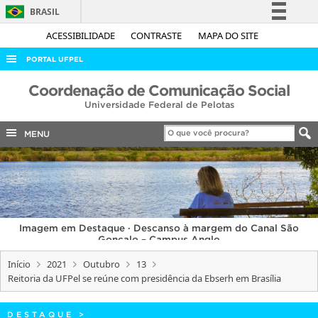
BRASIL
Simplifique!
ACESSIBILIDADE
CONTRASTE
MAPA DO SITE
Comunica BR
PORTAL UFPEL
Participe
ACESSO À INFORMAÇÃO
Coordenação de Comunicação Social
Acesso à informação
Universidade Federal de Pelotas
AUDITORIA
Legislação
COBALTO
MENU
Canais
CONCURSOS
EDITAIS
INTERNACIONAL
Imagem em Destaque · Descanso à margem do Canal São
OUVIDORIA
Gonçalo – Campus Anglo
PORTARIAS
Início
2021
Outubro
13
Reitoria da UFPel se reúne com presidência da Ebserh em Brasília
TELEFONES
DESTAQUE
>