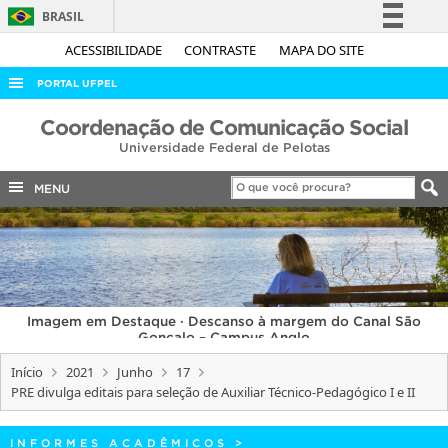
BRASIL
Simplifique!
ACESSIBILIDADE
CONTRASTE
MAPA DO SITE
Comunica BR
PORTAL UFPEL
Participe
ACESSO À INFORMAÇÃO
Coordenação de Comunicação Social
Acesso à informação
Universidade Federal de Pelotas
AUDITORIA
Legislação
COBALTO
MENU
Canais
CONCURSOS
EDITAIS
INTERNACIONAL
Imagem em Destaque · Descanso à margem do Canal São
OUVIDORIA
Gonçalo – Campus Anglo
PORTARIAS
Início
2021
Junho
17
PRE divulga editais para seleção de Auxiliar Técnico-Pedagógico I e II
TELEFONES
INFORMES ACADÊMICOS
>