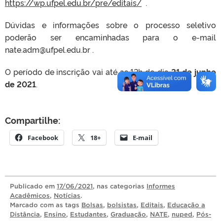
https://wp.ufpel.edu.br/pre/editais/
.
Dúvidas e informações sobre o processo seletivo
poderão ser encaminhadas para o e-mail
nate.adm@ufpel.edu.br .
O período de inscrição vai até as 12h do dia
21 de junho
de 2021
.
Compartilhe:
Facebook
18+
E-mail
Publicado
em
17/06/2021
, nas categorias
Informes
Acadêmicos
,
Notícias
.
Marcado com as tags
Bolsas
,
bolsistas
,
Editais
,
Educação a
Distância
,
Ensino
,
Estudantes
,
Graduação
,
NATE
,
nuped
,
Pós-