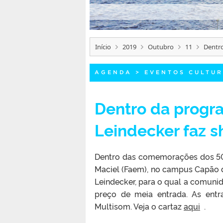
Início
2019
Outubro
11
Dentro
AGENDA
>
EVENTOS CULTUR
Dentro da progr
Leindecker faz 
Dentro das comemorações dos 50 
Maciel (Faem), no campus Capão d
Leindecker, para o qual a comunid
preço de meia entrada. As entr
Multisom. Veja o cartaz
aqui
.