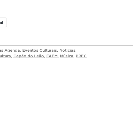
il
ias
Agenda
,
Eventos Culturais
,
Notícias
.
ultura
,
Capão do Leão
,
FAEM
,
Música
,
PREC
.