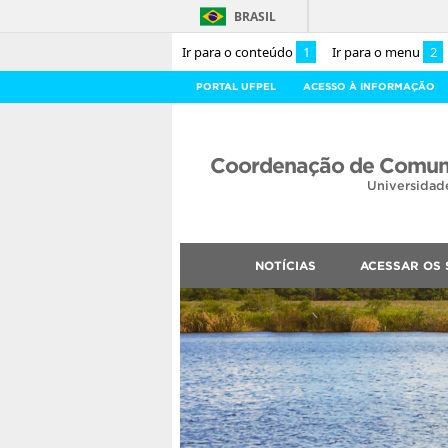
BRASIL
Ir para o conteúdo
1
Ir para o menu
2
PORTAL UFPEL
ACESSO À INFORMAÇÃO
Coordenação de Comuni
Universidad
NOTÍCIAS
ACESSAR OS 