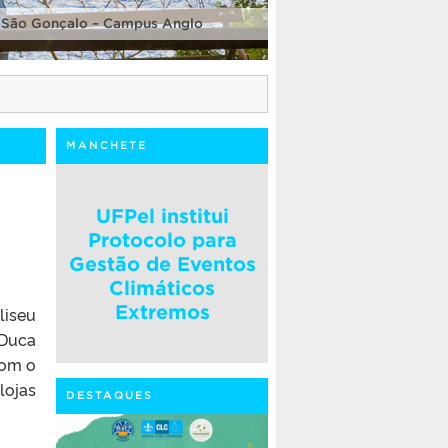
 São Gonçalo – Campus Anglo
MANCHETE
UFPel institui
Protocolo para
Gestão de Eventos
Climáticos
Extremos
liseu
 Duca
com o
lojas
DESTAQUES