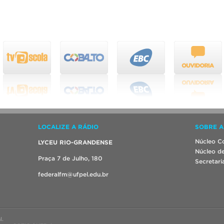
LOCALIZE A RÁDIO
SOBRE A
Núcleo Co
LYCEU RIO-GRANDENSE
Núcleo de
Praça 7 de Julho, 180
Secretari
federalfm@ufpel.edu.br
l.