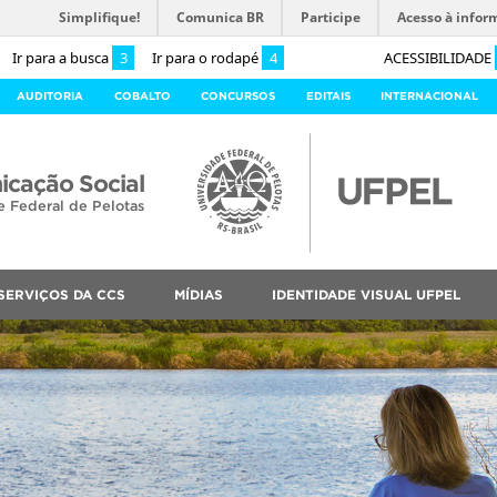
Simplifique!
Comunica BR
Participe
Acesso à infor
Ir para a busca
3
Ir para o rodapé
4
ACESSIBILIDADE
AUDITORIA
COBALTO
CONCURSOS
EDITAIS
INTERNACIONAL
cação Social
e Federal de Pelotas
SERVIÇOS DA CCS
MÍDIAS
IDENTIDADE VISUAL UFPEL