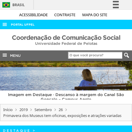
BRASIL
Simplifique!
ACESSIBILIDADE
CONTRASTE
MAPA DO SITE
Comunica BR
PORTAL UFPEL
Participe
ACESSO À INFORMAÇÃO
Coordenação de Comunicação Social
Acesso à informação
Universidade Federal de Pelotas
AUDITORIA
Legislação
COBALTO
MENU
Canais
CONCURSOS
EDITAIS
INTERNACIONAL
Imagem em Destaque · Descanso à margem do Canal São
OUVIDORIA
Gonçalo – Campus Anglo
PORTARIAS
Início
2019
Setembro
26
Primavera dos Museus tem oficinas, exposições e atrações variadas
TELEFONES
DESTAQUE
>