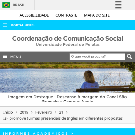
BRASIL
Simplifique!
ACESSIBILIDADE
CONTRASTE
MAPA DO SITE
Comunica BR
PORTAL UFPEL
Participe
ACESSO À INFORMAÇÃO
Coordenação de Comunicação Social
Acesso à informação
Universidade Federal de Pelotas
AUDITORIA
Legislação
COBALTO
MENU
Canais
CONCURSOS
EDITAIS
INTERNACIONAL
Imagem em Destaque · Descanso à margem do Canal São
OUVIDORIA
Gonçalo – Campus Anglo
PORTARIAS
Início
2019
Fevereiro
21
IsF promove turmas presenciais de Inglês em diferentes propostas
TELEFONES
INFORMES ACADÊMICOS
>