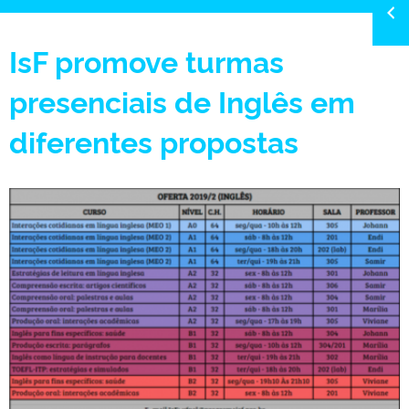
IsF promove turmas
presenciais de Inglês em
diferentes propostas