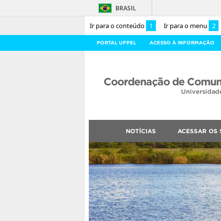
BRASIL
Ir para o conteúdo
1
Ir para o menu
2
PORTAL UFPEL
ACESSO À INFORMAÇÃO
Coordenação de Comuni
Universidad
NOTÍCIAS
ACESSAR OS 