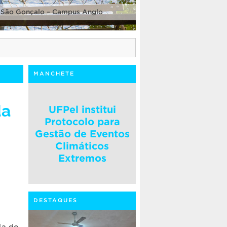
 São Gonçalo – Campus Anglo
MANCHETE
da
UFPel institui
Protocolo para
Gestão de Eventos
Climáticos
Extremos
DESTAQUES
la de