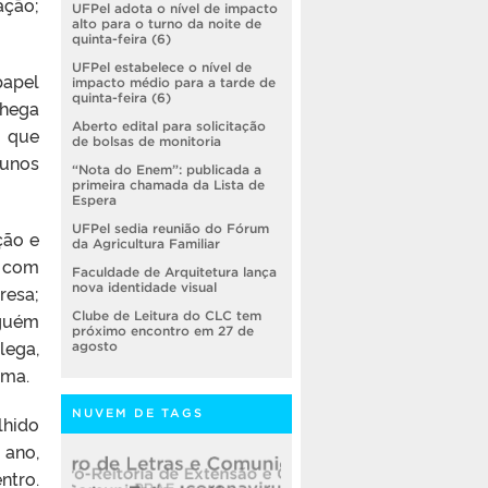
ação;
UFPel adota o nível de impacto
alto para o turno da noite de
quinta-feira (6)
UFPel estabelece o nível de
papel
impacto médio para a tarde de
quinta-feira (6)
chega
Aberto edital para solicitação
o que
de bolsas de monitoria
lunos
“Nota do Enem”: publicada a
primeira chamada da Lista de
Espera
UFPel sedia reunião do Fórum
ção e
da Agricultura Familiar
a com
Faculdade de Arquitetura lança
nova identidade visual
resa;
lguém
Clube de Leitura do CLC tem
próximo encontro em 27 de
lega,
agosto
rma.
NUVEM DE TAGS
lhido
 ano,
ntro.