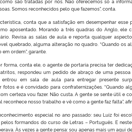
como são tratadas por nós. Não oferecemos só a inform
oas. Somos reconhecidos pelo que fazemos”, conta.
cterística, conta que a satisfação em desempenhar esse 
omo aposentado. Morando a três quadras do Anglo, ele 
rio. Revisa as salas de aula e reporta qualquer aspect
óvel quebrado, alguma alteração no quadro. “Quando os a
o em ordem”, garante.
 forma, conta ele, o agente de portaria precisa ter dedica
ou atritos, respondeu um pedido de abraço de uma pesso
 entrou em sala de aula para entregar presente surp
r fotos e é convidado para confraternizações. “Quando a
om certeza vou fazer. Não custa. A gente se sente útil e co
 reconhece nosso trabalho e vê como a gente faz falta”, afi
conhecimento especial no ano passado: seu Luiz foi esco
elos formandos do curso de Letras – Português. E neste
erava. Às vezes a gente pensa: sou apenas mais um aqui de