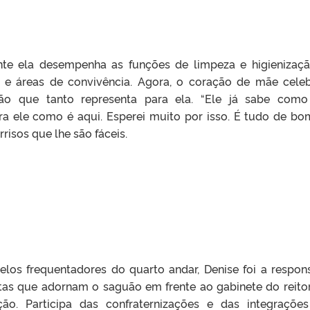
nte ela desempenha as funções de limpeza e higienizaç
la e áreas de convivência. Agora, o coração de mãe cele
ição que tanto representa para ela. “Ele já sabe com
ra ele como é aqui. Esperei muito por isso. É tudo de bo
rrisos que lhe são fáceis.
elos frequentadores do quarto andar, Denise foi a respon
ntas que adornam o saguão em frente ao gabinete do reitor
o. Participa das confraternizações e das integraçõe