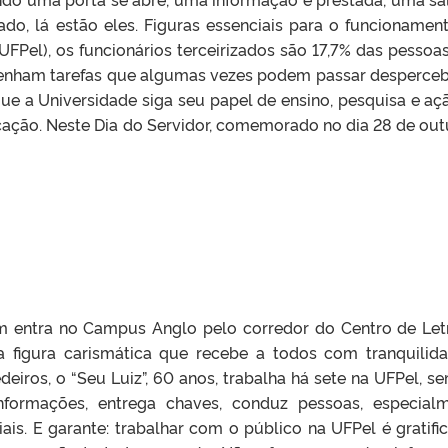
ado, lá estão eles. Figuras essenciais para o funcionamen
UFPel), os funcionários terceirizados são 17,7% das pessoa
penham tarefas que algumas vezes podem passar desperceb
e a Universidade siga seu papel de ensino, pesquisa e aç
ação. Neste Dia do Servidor, comemorado no dia 28 de out
 entra no Campus Anglo pelo corredor do Centro de Let
 figura carismática que recebe a todos com tranquilid
deiros, o “Seu Luiz”, 60 anos, trabalha há sete na UFPel, s
nformações, entrega chaves, conduz pessoas, especial
s. E garante: trabalhar com o público na UFPel é gratific