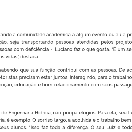
vando a comunidade acadêmica a algum evento ou aula pr
ão, seja transportando pessoas atendidas pelos projet
ssoas com deficiência -, Luciano faz o que gosta. “É um se
s vidas”, destaca.
ar sabendo que sua função contribui com as pessoas. De a
oristas precisam estar juntos, interagindo, para o trabalho f
enção, educação e bom relacionamento com seus passagei
 de Engenharia Hídrica, não poupa elogios. Para ela, seu Lu
a, é exemplo. O sorriso largo, a acolhida e o trabalho bem 
us alunos. “Isso faz toda a diferença. O seu Luiz e tod