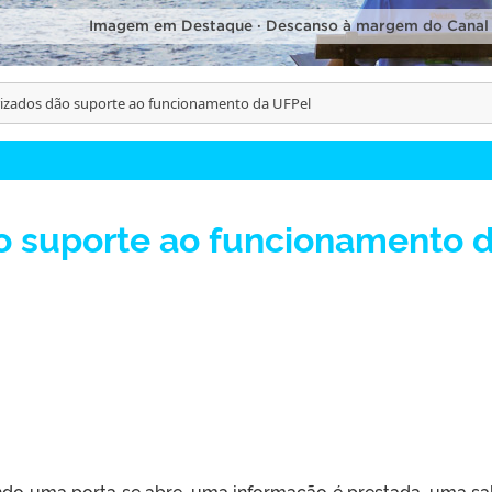
Imagem em Destaque · Descanso à margem do Canal
rizados dão suporte ao funcionamento da UFPel
ão suporte ao funcionamento 
do uma porta se abre, uma informação é prestada, uma sa