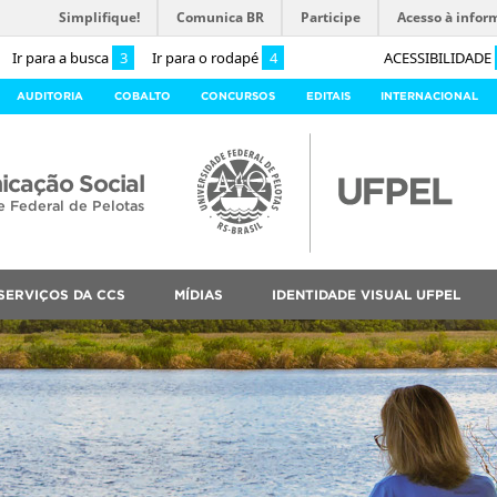
Simplifique!
Comunica BR
Participe
Acesso à infor
Ir para a busca
3
Ir para o rodapé
4
ACESSIBILIDADE
AUDITORIA
COBALTO
CONCURSOS
EDITAIS
INTERNACIONAL
cação Social
e Federal de Pelotas
SERVIÇOS DA CCS
MÍDIAS
IDENTIDADE VISUAL UFPEL