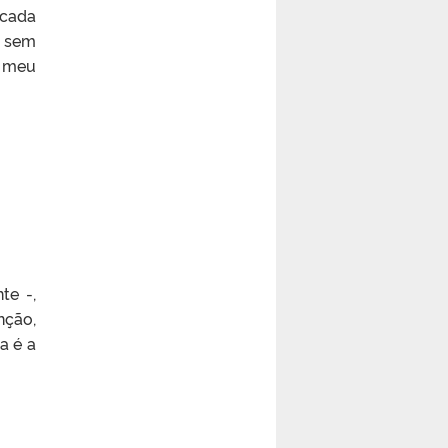
 cada
, sem
o meu
te -,
nção,
a é a