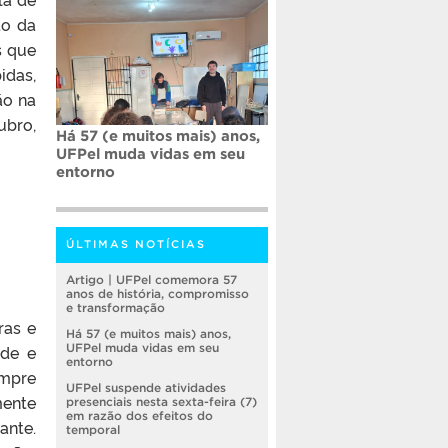
to da
s que
idas,
ão na
ubro,
Há 57 (e muitos mais) anos,
UFPel muda vidas em seu
entorno
ÚLTIMAS NOTÍCIAS
Artigo | UFPel comemora 57
anos de história, compromisso
e transformação
ras e
Há 57 (e muitos mais) anos,
ade e
UFPel muda vidas em seu
entorno
empre
UFPel suspende atividades
mente
presenciais nesta sexta-feira (7)
em razão dos efeitos do
ante.
temporal