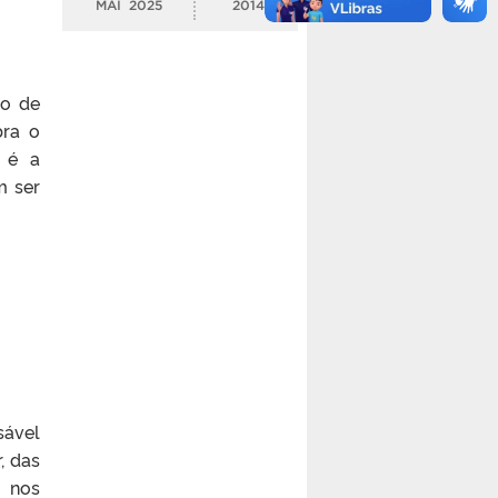
MAI
2025
2014
ão de
bra o
o é a
m ser
sável
, das
s nos