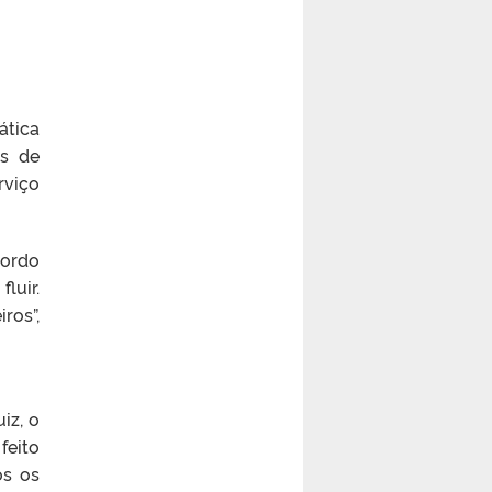
ática
os de
rviço
cordo
luir.
ros”,
iz, o
feito
os os