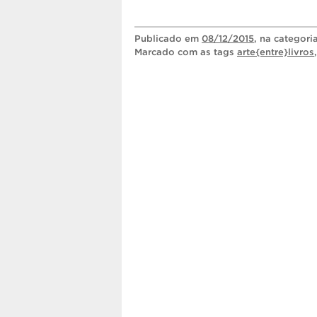
Publicado
em
08/12/2015
, na categori
Marcado com as tags
arte{entre}livros