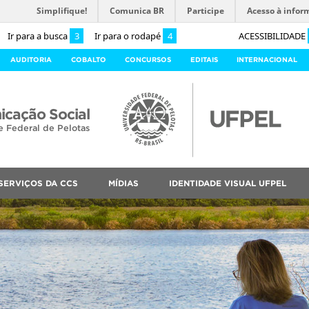
Simplifique!
Comunica BR
Participe
Acesso à infor
Ir para a busca
3
Ir para o rodapé
4
ACESSIBILIDADE
AUDITORIA
COBALTO
CONCURSOS
EDITAIS
INTERNACIONAL
cação Social
e Federal de Pelotas
SERVIÇOS DA CCS
MÍDIAS
IDENTIDADE VISUAL UFPEL