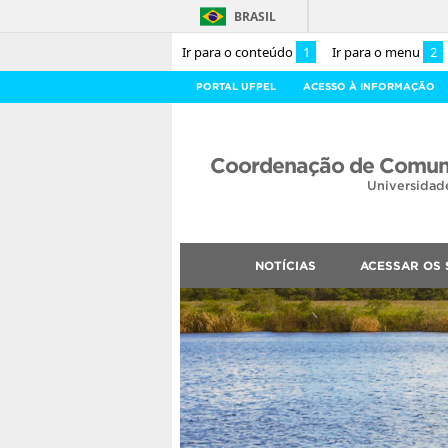
BRASIL
Ir para o conteúdo
1
Ir para o menu
2
PORTAL UFPEL
ACESSO À INFORMAÇÃO
Coordenação de Comuni
Universidad
NOTÍCIAS
ACESSAR OS 