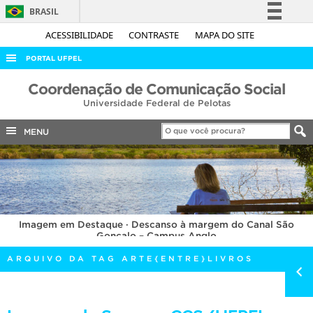
BRASIL
Simplifique!
ACESSIBILIDADE
CONTRASTE
MAPA DO SITE
Comunica BR
PORTAL UFPEL
Participe
ACESSO À INFORMAÇÃO
Coordenação de Comunicação Social
Acesso à informação
Universidade Federal de Pelotas
AUDITORIA
Legislação
COBALTO
MENU
Canais
CONCURSOS
EDITAIS
INTERNACIONAL
Imagem em Destaque · Descanso à margem do Canal São
OUVIDORIA
Gonçalo – Campus Anglo
PORTARIAS
ARQUIVO DA TAG ARTE{ENTRE}LIVROS
TELEFONES