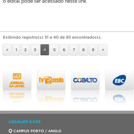
o edital pode ser acessado neste link.
Exibindo registro(s) 31 a 40 de 83 encontrado(s).
<
1
2
3
4
5
6
7
8
9
>
LOCALIZE A CCS
CAMPUS PORTO / ANGLO