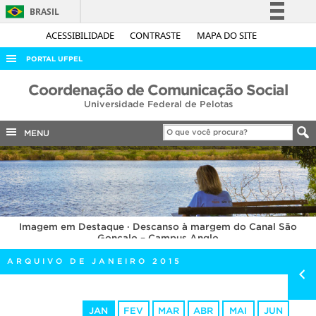
BRASIL
Simplifique!
ACESSIBILIDADE
CONTRASTE
MAPA DO SITE
Comunica BR
PORTAL UFPEL
Participe
ACESSO À INFORMAÇÃO
Coordenação de Comunicação Social
Acesso à informação
Universidade Federal de Pelotas
AUDITORIA
Legislação
COBALTO
MENU
Canais
CONCURSOS
EDITAIS
INTERNACIONAL
Imagem em Destaque · Descanso à margem do Canal São
OUVIDORIA
Gonçalo – Campus Anglo
PORTARIAS
ARQUIVO DE JANEIRO 2015
TELEFONES
JAN
FEV
MAR
ABR
MAI
JUN