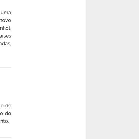
 uma
 novo
nhol,
aíses
adas,
ão de
to do
nto.