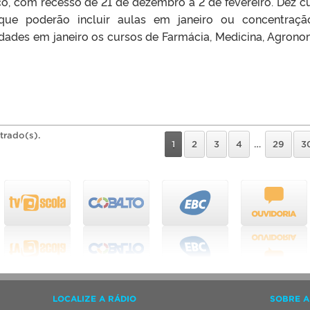
ço, com recesso de 21 de dezembro a 2 de fevereiro. Dez c
, que poderão incluir aulas em janeiro ou concentraç
vidades em janeiro os cursos de Farmácia, Medicina, Agrono
trado(s).
1
2
3
4
…
29
3
LOCALIZE A RÁDIO
SOBRE A