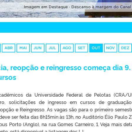
Imagem em Destaque · Descanso à margem do Canal
ABR
MAI
JUN
JUL
AGO
SET
OUT
NOV
DEZ
ia, reopção e reingresso começa dia 9.
ursos
adêmicos da Universidade Federal de Pelotas (CRA/U
o, solicitações de ingresso em cursos de graduação
eopção e Reingresso. As vagas são para o primeiro semest
ve ser feita das 8h15min às 13h, no Auditório Élio Paulo Z
us Porto (Anglo), na rua Gomes Carneiro, 1. Veja mais det
to, está disponível a listagem dos […]