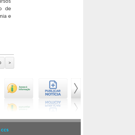
ursos
ão de
mia e
0
>
 CCS