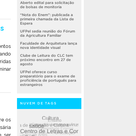
Aberto edital para solicitação
de bolsas de monitoria
“Nota do Enem”: publicada a
primeira chamada da Lista de
Espera
os
UFPel sedia reunião do Fórum
da Agricultura Familiar
Faculdade de Arquitetura lança
entos
nova identidade visual
gando
Clube de Leitura do CLC tem
ridas
próximo encontro em 27 de
agosto
minar
UFPel oferece curso
preparatório para o exame de
proficiência de português para
estrangeiros
NUVEM DE TAGS
re os
sária
e ser