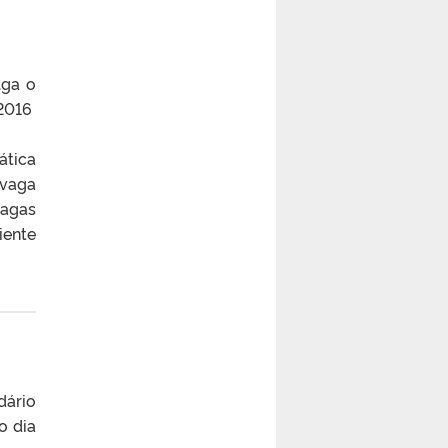
lga o
016
ática
 vaga
vagas
iente
dário
o dia