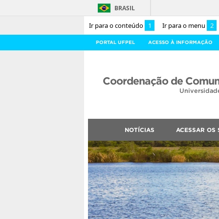
BRASIL
Ir para o conteúdo
1
Ir para o menu
2
PORTAL UFPEL
ACESSO À INFORMAÇÃO
Coordenação de Comuni
Universidad
NOTÍCIAS
ACESSAR OS 