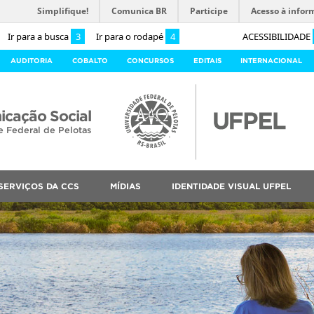
Simplifique!
Comunica BR
Participe
Acesso à infor
Ir para a busca
3
Ir para o rodapé
4
ACESSIBILIDADE
AUDITORIA
COBALTO
CONCURSOS
EDITAIS
INTERNACIONAL
cação Social
e Federal de Pelotas
SERVIÇOS DA CCS
MÍDIAS
IDENTIDADE VISUAL UFPEL