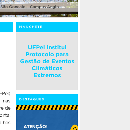
 São Gonçalo – Campus Anglo
MANCHETE
UFPel institui
Protocolo para
Gestão de Eventos
Climáticos
Extremos
FPel)
 nas
DESTAQUES
re de
onta,
alhes