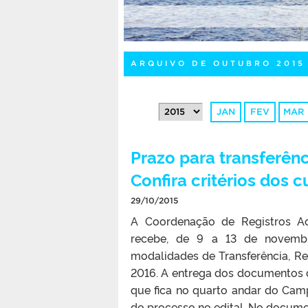
ARQUIVO DE OUTUBRO 2015
JAN
FEV
MAR
Prazo para transferênc
Confira critérios dos c
29/10/2015
A Coordenação de Registros Ac
recebe, de 9 a 13 de novembr
modalidades de Transferência, R
2016. A entrega dos documentos de
que fica no quarto andar do Camp
do processo no edital. No documen