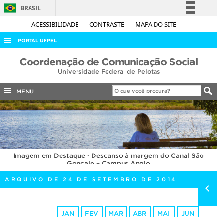
BRASIL
Simplifique!
ACESSIBILIDADE
CONTRASTE
MAPA DO SITE
Comunica BR
PORTAL UFPEL
Participe
ACESSO À INFORMAÇÃO
Coordenação de Comunicação Social
Acesso à informação
Universidade Federal de Pelotas
AUDITORIA
Legislação
COBALTO
MENU
Canais
CONCURSOS
EDITAIS
INTERNACIONAL
Imagem em Destaque · Descanso à margem do Canal São
OUVIDORIA
Gonçalo – Campus Anglo
PORTARIAS
ARQUIVO DE 24 DE SETEMBRO DE 2014
TELEFONES
JAN
FEV
MAR
ABR
MAI
JUN