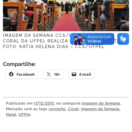
IMAGEM DA SEMANA CCS/UFPEL
CORAL DA UFPEL REALIZA CONCERTO DE NATAL
FOTO: KATIA HELENA DIAS – CCS/UFPEL
Compartilhe:
Facebook
18+
E-mail
Publicado
em
17/12/2013
, na categoria
Imagem da Semana
.
Marcado com as tags
concerto
,
Coral
,
Imagem da Semana
,
Natal
,
UFPel
.