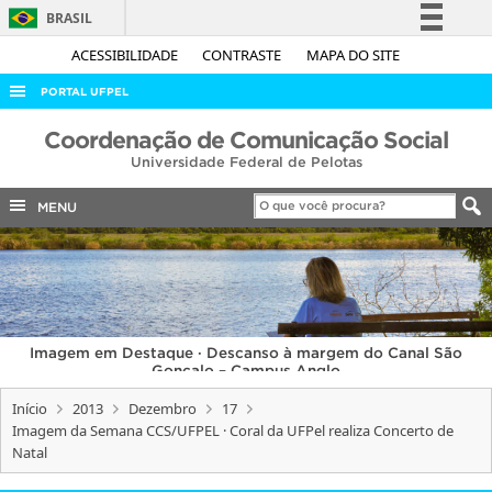
BRASIL
Simplifique!
ACESSIBILIDADE
CONTRASTE
MAPA DO SITE
Comunica BR
PORTAL UFPEL
Participe
ACESSO À INFORMAÇÃO
Coordenação de Comunicação Social
Acesso à informação
Universidade Federal de Pelotas
AUDITORIA
Legislação
COBALTO
MENU
Canais
CONCURSOS
EDITAIS
INTERNACIONAL
Imagem em Destaque · Descanso à margem do Canal São
OUVIDORIA
Gonçalo – Campus Anglo
PORTARIAS
Início
2013
Dezembro
17
Imagem da Semana CCS/UFPEL · Coral da UFPel realiza Concerto de
TELEFONES
Natal