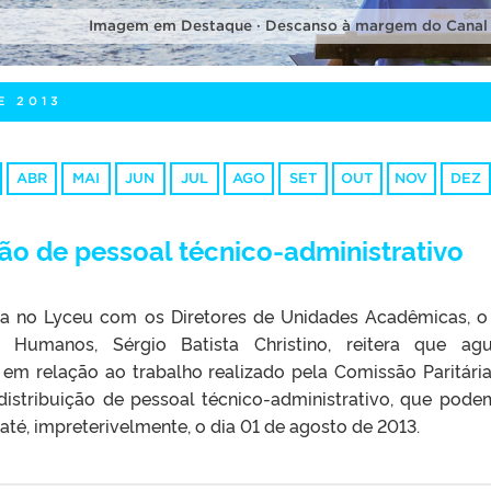
Imagem em Destaque · Descanso à margem do Canal
E 2013
ABR
MAI
JUN
JUL
AGO
SET
OUT
NOV
DEZ
ção de pessoal técnico-administrativo
da no Lyceu com os Diretores de Unidades Acadêmicas, o
 Humanos, Sérgio Batista Christino, reitera que ag
 em relação ao trabalho realizado pela Comissão Paritári
distribuição de pessoal técnico-administrativo, que pode
té, impreterivelmente, o dia 01 de agosto de 2013.