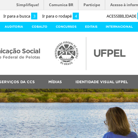
Simplifique!
Comunica BR
Participe
Acesso à infor
Ir para a busca
3
Ir para o rodapé
4
ACESSIBILIDADE
AUDITORIA
COBALTO
CONCURSOS
EDITAIS
INTERNACIONAL
cação Social
e Federal de Pelotas
SERVIÇOS DA CCS
MÍDIAS
IDENTIDADE VISUAL UFPEL