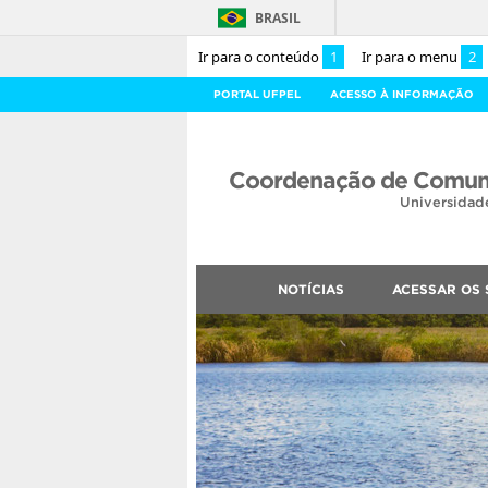
BRASIL
Ir para o conteúdo
1
Ir para o menu
2
PORTAL UFPEL
ACESSO À INFORMAÇÃO
Coordenação de Comuni
Universidad
NOTÍCIAS
ACESSAR OS 