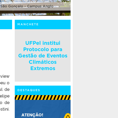
 São Gonçalo – Campus Anglo
MANCHETE
UFPel institui
Protocolo para
Gestão de Eventos
Climáticos
Extremos
iview
beu o
ul de
DESTAQUES
elipe
po de
tini.