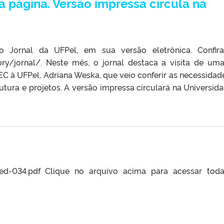
a página. Versão impressa circula na
o Jornal da UFPel, em sua versão eletrônica. Confi
gory/jornal/. Neste mês, o jornal destaca a visita de um
C à UFPel, Adriana Weska, que veio conferir as necessidad
utura e projetos. A versão impressa circulará na Universida
3_ed-034.pdf Clique no arquivo acima para acessar tod