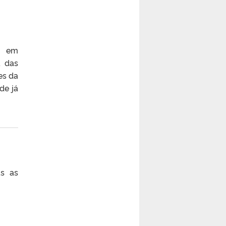
ra em
a das
es da
de já
as as