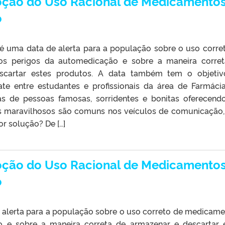
oção do Uso Racional de Medicamentos
o
 é uma data de alerta para a população sobre o uso corre
os perigos da automedicação e sobre a maneira corre
scartar estes produtos. A data também tem o objeti
te entre estudantes e profissionais da área de Farmáci
s de pessoas famosas, sorridentes e bonitas oferecen
 maravilhosos são comuns nos veículos de comunicação
r solução? De […]
oção do Uso Racional de Medicamentos
o
 alerta para a população sobre o uso correto de medicame
 e sobre a maneira correta de armazenar e descartar 