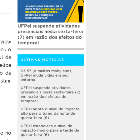
UFPel suspende atividades
presenciais nesta sexta-feira
(7) em razão dos efeitos do
iview
temporal
beu o
ul de
ÚLTIMAS NOTÍCIAS
elipe
Há 57 (e muitos mais) anos,
po de
UFPel muda vidas em seu
tini.
entorno
UFPel suspende atividades
presenciais nesta sexta-feira (7)
em razão dos efeitos do
temporal
UFPel adota o nível de impacto
alto para o turno da noite de
quinta-feira (6)
UFPel estabelece o nível de
impacto médio para a tarde de
io no
quinta-feira (6)