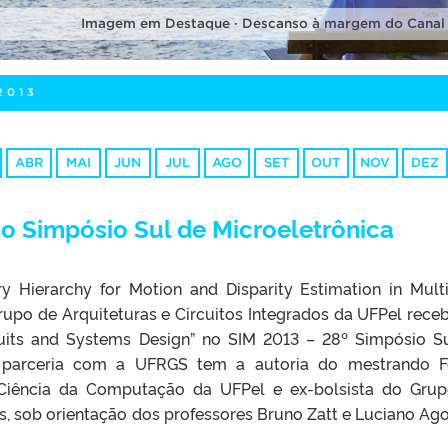
Imagem em Destaque · Descanso à margem do Canal
2013
ABR
MAI
JUN
JUL
AGO
SET
OUT
NOV
DEZ
o Simpósio Sul de Microeletrônica
ry Hierarchy for Motion and Disparity Estimation in Mult
rupo de Arquiteturas e Circuitos Integrados da UFPel rece
uits and Systems Design” no SIM 2013 – 28º Simpósio S
m parceria com a UFRGS tem a autoria do mestrando F
Ciência da Computação da UFPel e ex-bolsista do Gru
s, sob orientação dos professores Bruno Zatt e Luciano Agos