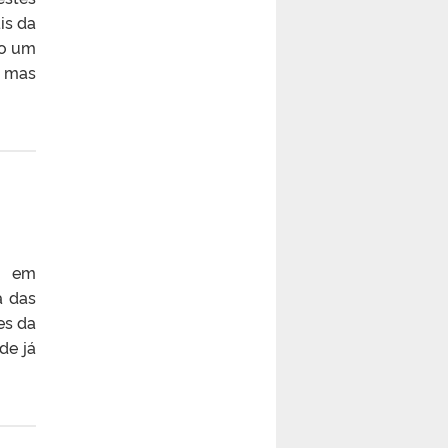
is da
do um
, mas
ra em
a das
es da
de já