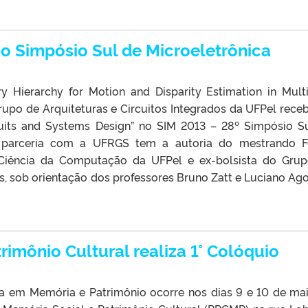
o Simpósio Sul de Microeletrônica
ry Hierarchy for Motion and Disparity Estimation in Mult
rupo de Arquiteturas e Circuitos Integrados da UFPel rece
uits and Systems Design” no SIM 2013 – 28º Simpósio S
m parceria com a UFRGS tem a autoria do mestrando F
Ciência da Computação da UFPel e ex-bolsista do Gru
s, sob orientação dos professores Bruno Zatt e Luciano Agos
imônio Cultural realiza 1° Colóquio
sa em Memória e Patrimônio ocorre nos dias 9 e 10 de ma