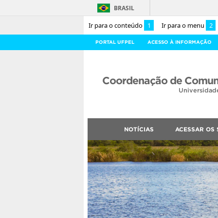
BRASIL
Ir para o conteúdo
1
Ir para o menu
2
PORTAL UFPEL
ACESSO À INFORMAÇÃO
Coordenação de Comuni
Universidad
NOTÍCIAS
ACESSAR OS 