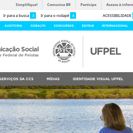
Simplifique!
Comunica BR
Participe
Acesso à infor
Ir para a busca
3
Ir para o rodapé
4
ACESSIBILIDADE
AUDITORIA
COBALTO
CONCURSOS
EDITAIS
INTERNACIONAL
cação Social
e Federal de Pelotas
SERVIÇOS DA CCS
MÍDIAS
IDENTIDADE VISUAL UFPEL