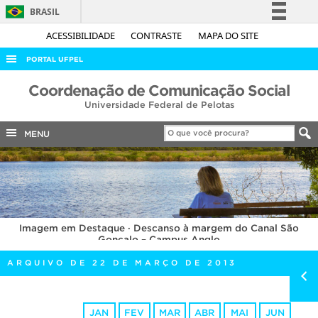
BRASIL
Simplifique!
ACESSIBILIDADE
CONTRASTE
MAPA DO SITE
Comunica BR
PORTAL UFPEL
Participe
ACESSO À INFORMAÇÃO
Coordenação de Comunicação Social
Acesso à informação
Universidade Federal de Pelotas
AUDITORIA
Legislação
COBALTO
MENU
Canais
CONCURSOS
EDITAIS
INTERNACIONAL
Imagem em Destaque · Descanso à margem do Canal São
OUVIDORIA
Gonçalo – Campus Anglo
PORTARIAS
ARQUIVO DE 22 DE MARÇO DE 2013
TELEFONES
JAN
FEV
MAR
ABR
MAI
JUN