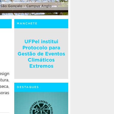
 São Gonçalo – Campus Anglo
MANCHETE
UFPel institui
Protocolo para
Gestão de Eventos
Climáticos
Extremos
esign
tura,
seca,
DESTAQUES
soras