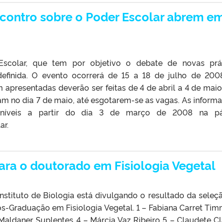
Encontro sobre o Poder Escolar abrem e
scolar, que tem por objetivo o debate de novas prá
efinida. O evento ocorrerá de 15 a 18 de julho de 200
m apresentadas deverão ser feitas de 4 de abril a 4 de maio
ciam no dia 7 de maio, até esgotarem-se as vagas. As inform
poníveis a partir do dia 3 de março de 2008 na pá
ar.
ara o doutorado em Fisiologia Vegetal
stituto de Biologia está divulgando o resultado da seleç
-Graduação em Fisiologia Vegetal. 1 – Fabiana Carret Tim
Maldaner Suplentes 4 – Márcia Vaz Ribeiro 5 – Claudete Cl