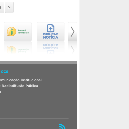
4
>
 CCS
municação Institucional
 Radiodifusão Pública
a