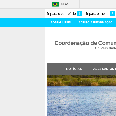
BRASIL
Ir para o conteúdo
1
Ir para o menu
2
PORTAL UFPEL
ACESSO À INFORMAÇÃO
Coordenação de Comuni
Universidad
NOTÍCIAS
ACESSAR OS 