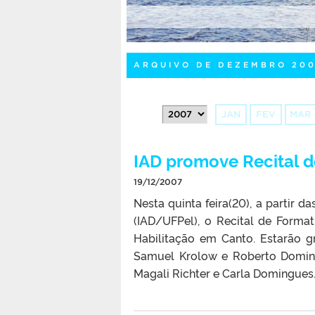
ARQUIVO DE DEZEMBRO 20
JAN
FEV
MAR
IAD promove Recital d
19/12/2007
Nesta quinta feira(20), a partir d
(IAD/UFPel), o Recital de Forma
Habilitação em Canto. Estarão g
Samuel Krolow e Roberto Doming
Magali Richter e Carla Domingues.