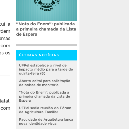
tui a
“Nota do Enem”: publicada
a primeira chamada da Lista
Ordem
de Espera
temas
a com
os os
ÚLTIMAS NOTÍCIAS
UFPel estabelece o nível de
impacto médio para a tarde de
quinta-feira (6)
Aberto edital para solicitação
de bolsas de monitoria
“Nota do Enem”: publicada a
primeira chamada da Lista de
atal.
Espera
a com
UFPel sedia reunião do Fórum
da Agricultura Familiar
Faculdade de Arquitetura lança
nova identidade visual