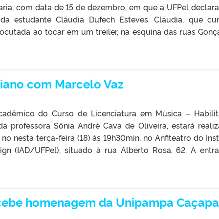
taria, com data de 15 de dezembro, em que a UFPel declara
e da estudante Cláudia Dufech Esteves. Cláudia, que cu
rocutada ao tocar em um treiler, na esquina das ruas Gonç
 piano com Marcelo Vaz
cadêmico do Curso de Licenciatura em Música – Habili
da professora Sônia André Cava de Oliveira, estará reali
 no nesta terça-feira (18) às 19h30min, no Anfiteatro do Inst
ign (IAD/UFPel), situado à rua Alberto Rosa, 62. A entr
recebe homenagem da Unipampa Caçap