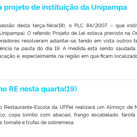
 projeto de instituição da Unipampa
essão desta terça-feira(18), o PLC 84/2007 – que insti
Unipampa). O referido Projeto de Lei estava previsto na 
senadores resolveram adiantar-se, tendo em vista outros 
ência na pauta do dia 19. A medida está sendo saudad
ucação e, especialmente, na região em que ficam localizad
o RE nesta quarta(19)
, o Restaurante-Escola da UFPel realizará um Almoço de N
anco, copa lombo com abacaxi, frango escabelado, farof
ce, tomate e trufas de sobremesa.