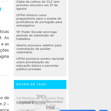
Clube de Leitura do CLC tem
próximo encontro em 27 de
m
agosto
UFPel oferece curso
preparatório para o exame de
proficiência de português para
estrangeiros
ticas
15º Poder Escolar prorroga
período de submissão de
8. As
trabalhos
 e as
Aberto processo seletivo para
ações
contratação de auxiliar
veterinário
gina
UFPel promove evento nacional
sobre privatização da
educação básica e parcerias
público-privadas
NUVEM DE TAGS
ão de
m 2 –
arice