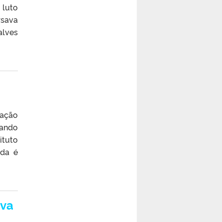
 luto
rsava
alves
tação
zando
ituto
ada é
ava