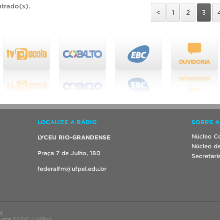
ntrado(s).
<
1
2
3
LOCALIZE A RÁDIO
SOBRE A
Núcleo Co
LYCEU RIO-GRANDENSE
Núcleo de
Praça 7 de Julho, 180
Secretari
federalfm@ufpel.edu.br
l.
o por
SGTIC / UFPel
.