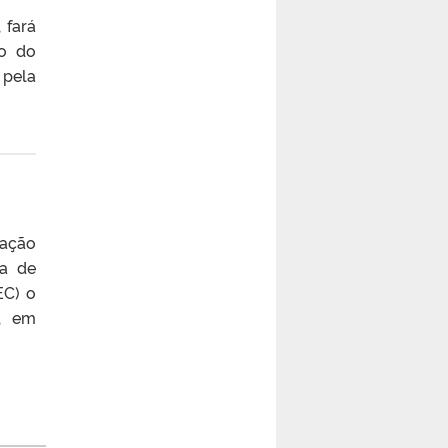
 fará
vo do
 pela
uação
ba de
EC) o
, em