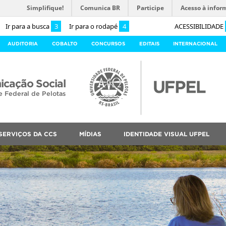
Simplifique!
Comunica BR
Participe
Acesso à infor
Ir para a busca
3
Ir para o rodapé
4
ACESSIBILIDADE
AUDITORIA
COBALTO
CONCURSOS
EDITAIS
INTERNACIONAL
cação Social
e Federal de Pelotas
SERVIÇOS DA CCS
MÍDIAS
IDENTIDADE VISUAL UFPEL