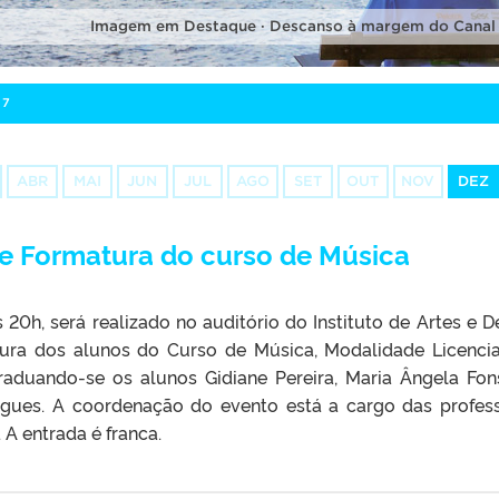
Imagem em Destaque · Descanso à margem do Canal
07
ABR
MAI
JUN
JUL
AGO
SET
OUT
NOV
DEZ
e Formatura do curso de Música
as 20h, será realizado no auditório do Instituto de Artes e D
tura dos alunos do Curso de Música, Modalidade Licencia
raduando-se os alunos Gidiane Pereira, Maria Ângela Fon
ues. A coordenação do evento está a cargo das profes
 A entrada é franca.