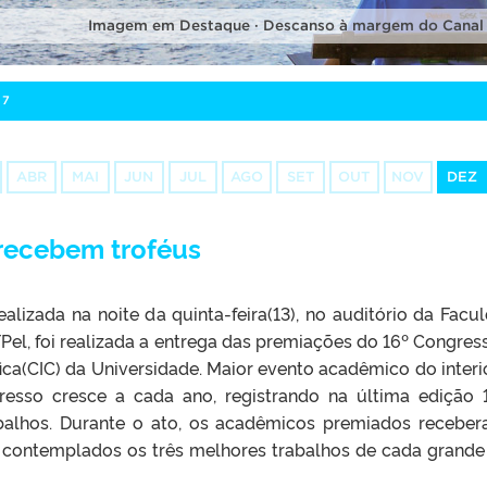
Imagem em Destaque · Descanso à margem do Canal
07
ABR
MAI
JUN
JUL
AGO
SET
OUT
NOV
DEZ
 recebem troféus
alizada na noite da quinta-feira(13), no auditório da Facu
FPel, foi realizada a entrega das premiações do 16º Congres
ífica(CIC) da Universidade. Maior evento acadêmico do interi
resso cresce a cada ano, registrando na última edição 
rabalhos. Durante o ato, os acadêmicos premiados recebe
 contemplados os três melhores trabalhos de cada grande