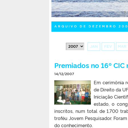
ARQUIVO DE DEZEMBRO 20
JAN
FEV
MAR
Premiados no 16º CIC
14/12/2007
Em cerimônia re
de Direito da U
Iniciação Cient
estado, o cong
inscritos, num total de 1.700 t
troféu Jovem Pesquisador. Foram
do conhecimento.