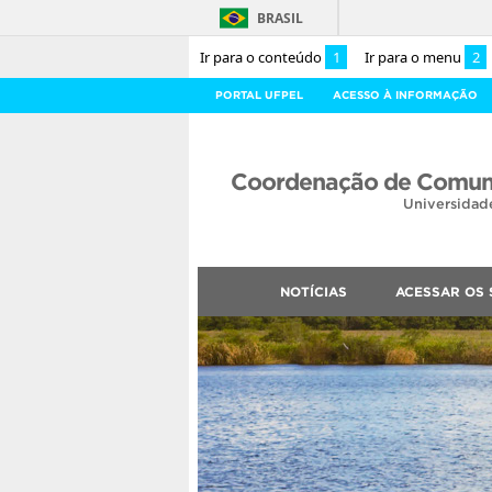
BRASIL
Ir para o conteúdo
1
Ir para o menu
2
PORTAL UFPEL
ACESSO À INFORMAÇÃO
Coordenação de Comuni
Universidad
NOTÍCIAS
ACESSAR OS 