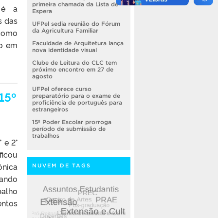
primeira chamada da Lista de
 é a
Espera
s das
UFPel sedia reunião do Fórum
 como
da Agricultura Familiar
ão em
Faculdade de Arquitetura lança
nova identidade visual
Clube de Leitura do CLC tem
próximo encontro em 27 de
agosto
UFPel oferece curso
15º
preparatório para o exame de
proficiência de português para
estrangeiros
15º Poder Escolar prorroga
período de submissão de
trabalhos
 e 2°
ficou
ônica
NUVEM DE TAGS
lando
balho
entos