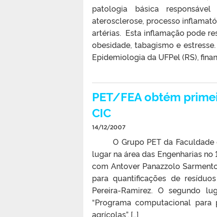
patologia básica responsáve
aterosclerose, processo inflamató
artérias. Esta inflamação pode re
obesidade, tabagismo e estress
Epidemiologia da UFPel (RS), finan
PET/FEA obtém primeir
CIC
14/12/2007
O Grupo PET da Faculdade de E
lugar na área das Engenharias no 1
com Antover Panazzolo Sarmento,
para quantificações de resídu
Pereira-Ramirez. O segundo lu
“Programa computacional para 
agrícolas”, […]