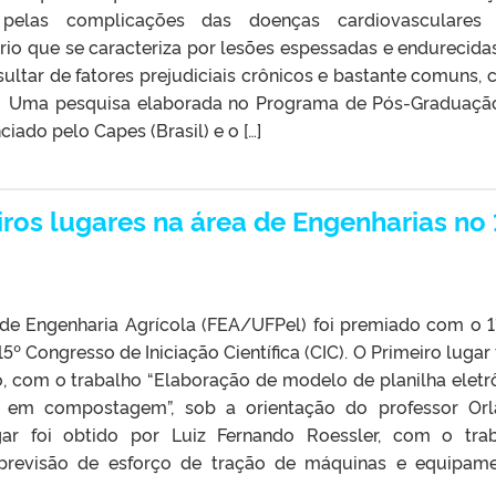
l pelas complicações das doenças cardiovasculares
rio que se caracteriza por lesões espessadas e endurecida
sultar de fatores prejudiciais crônicos e bastante comuns,
e. Uma pesquisa elaborada no Programa de Pós-Graduaç
ciado pelo Capes (Brasil) e o […]
os lugares na área de Engenharias no 
ngenharia Agrícola (FEA/UFPel) foi premiado com o 1°
5º Congresso de Iniciação Científica (CIC). O Primeiro lugar 
 com o trabalho “Elaboração de modelo de planilha eletr
os em compostagem”, sob a orientação do professor Or
gar foi obtido por Luiz Fernando Roessler, com o tra
previsão de esforço de tração de máquinas e equipam