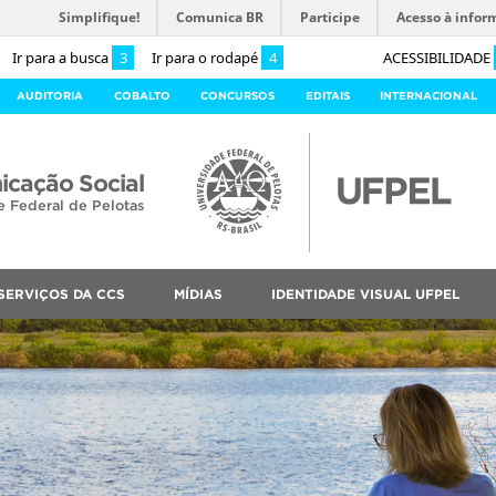
Simplifique!
Comunica BR
Participe
Acesso à infor
Ir para a busca
3
Ir para o rodapé
4
ACESSIBILIDADE
AUDITORIA
COBALTO
CONCURSOS
EDITAIS
INTERNACIONAL
cação Social
e Federal de Pelotas
SERVIÇOS DA CCS
MÍDIAS
IDENTIDADE VISUAL UFPEL