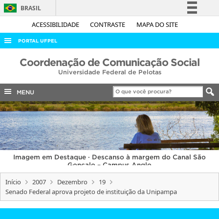
BRASIL
Simplifique!
ACESSIBILIDADE
CONTRASTE
MAPA DO SITE
Comunica BR
PORTAL UFPEL
Participe
ACESSO À INFORMAÇÃO
Coordenação de Comunicação Social
Acesso à informação
Universidade Federal de Pelotas
AUDITORIA
Legislação
COBALTO
MENU
Canais
CONCURSOS
EDITAIS
INTERNACIONAL
Imagem em Destaque · Descanso à margem do Canal São
OUVIDORIA
Gonçalo – Campus Anglo
PORTARIAS
Início
2007
Dezembro
19
Senado Federal aprova projeto de instituição da Unipampa
TELEFONES