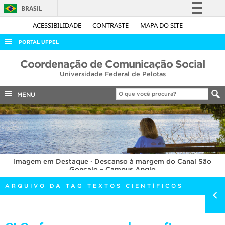
BRASIL
Simplifique!
ACESSIBILIDADE
CONTRASTE
MAPA DO SITE
Comunica BR
PORTAL UFPEL
Participe
ACESSO À INFORMAÇÃO
Coordenação de Comunicação Social
Acesso à informação
Universidade Federal de Pelotas
AUDITORIA
Legislação
COBALTO
MENU
Canais
CONCURSOS
EDITAIS
INTERNACIONAL
Imagem em Destaque · Descanso à margem do Canal São
OUVIDORIA
Gonçalo – Campus Anglo
PORTARIAS
ARQUIVO DA TAG TEXTOS CIENTÍFICOS
TELEFONES