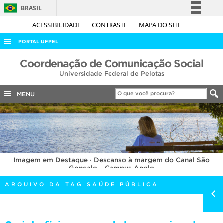
BRASIL
Simplifique!
ACESSIBILIDADE
CONTRASTE
MAPA DO SITE
Comunica BR
PORTAL UFPEL
Participe
ACESSO À INFORMAÇÃO
Coordenação de Comunicação Social
Acesso à informação
Universidade Federal de Pelotas
AUDITORIA
Legislação
COBALTO
MENU
Canais
CONCURSOS
EDITAIS
INTERNACIONAL
Imagem em Destaque · Descanso à margem do Canal São
OUVIDORIA
Gonçalo – Campus Anglo
PORTARIAS
ARQUIVO DA TAG SAÚDE PÚBLICA
TELEFONES