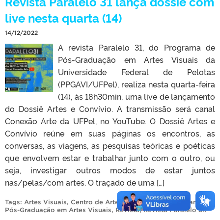
Revista Paralelo 31 lança dossiê com
live nesta quarta (14)
14/12/2022
A revista Paralelo 31, do Programa de
Pós-Graduação em Artes Visuais da
Universidade Federal de Pelotas
(PPGAVI/UFPel), realiza nesta quarta-feira
(14), às 18h30min, uma live de lançamento
do Dossiê Artes e Convívio. A transmissão será canal
Conexão Arte da UFPel, no YouTube. O Dossiê Artes e
Convívio reúne em suas páginas os encontros, as
conversas, as viagens, as pesquisas teóricas e poéticas
que envolvem estar e trabalhar junto com o outro, ou
seja, investigar outros modos de estar juntos
nas/pelas/com artes. O traçado de uma […]
Tags:
Artes Visuais
,
Centro de Artes
,
live
,
PPGAVI
,
Programa de
Pós-Graduação em Artes Visuais
,
Revista
,
Revista Paralelo 31
.