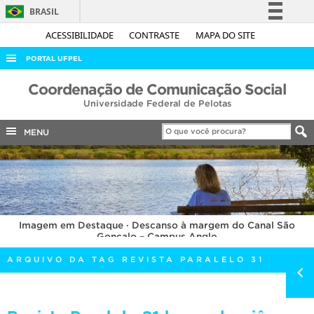
BRASIL
Simplifique!
ACESSIBILIDADE
CONTRASTE
MAPA DO SITE
Comunica BR
PORTAL UFPEL
Participe
ACESSO À INFORMAÇÃO
Coordenação de Comunicação Social
Acesso à informação
Universidade Federal de Pelotas
AUDITORIA
Legislação
COBALTO
MENU
Canais
CONCURSOS
EDITAIS
INTERNACIONAL
Imagem em Destaque · Descanso à margem do Canal São
OUVIDORIA
Gonçalo – Campus Anglo
PORTARIAS
ARQUIVO DA TAG REVISTA PARALELO 31
TELEFONES