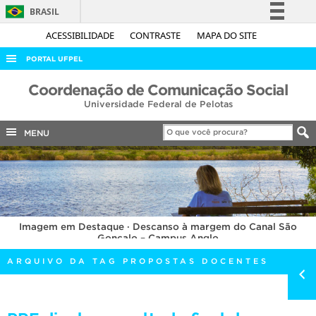
BRASIL
Simplifique!
ACESSIBILIDADE
CONTRASTE
MAPA DO SITE
Comunica BR
PORTAL UFPEL
Participe
ACESSO À INFORMAÇÃO
Coordenação de Comunicação Social
Acesso à informação
Universidade Federal de Pelotas
AUDITORIA
Legislação
COBALTO
MENU
Canais
CONCURSOS
EDITAIS
INTERNACIONAL
Imagem em Destaque · Descanso à margem do Canal São
OUVIDORIA
Gonçalo – Campus Anglo
PORTARIAS
ARQUIVO DA TAG PROPOSTAS DOCENTES
TELEFONES