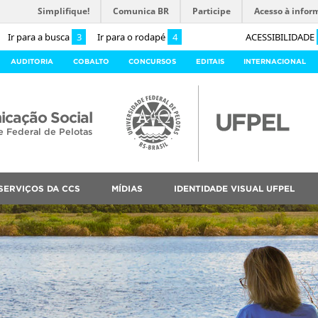
Simplifique!
Comunica BR
Participe
Acesso à infor
Ir para a busca
3
Ir para o rodapé
4
ACESSIBILIDADE
AUDITORIA
COBALTO
CONCURSOS
EDITAIS
INTERNACIONAL
cação Social
e Federal de Pelotas
SERVIÇOS DA CCS
MÍDIAS
IDENTIDADE VISUAL UFPEL