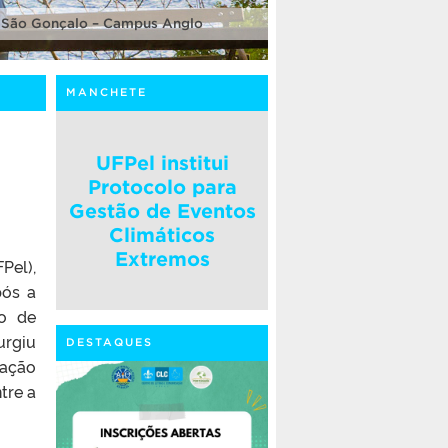
 São Gonçalo – Campus Anglo
MANCHETE
UFPel institui
Protocolo para
Gestão de Eventos
Climáticos
Extremos
Pel),
pós a
ro de
urgiu
DESTAQUES
cação
tre a