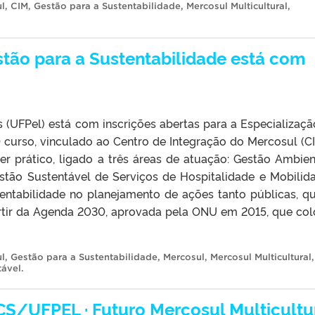
l
,
CIM
,
Gestão para a Sustentabilidade
,
Mercosul Multicultural
,
tão para a Sustentabilidade está com
s (UFPel) está com inscrições abertas para a Especializaç
 curso, vinculado ao Centro de Integração do Mercosul (CI
ter prático, ligado a três áreas de atuação: Gestão Ambien
stão Sustentável de Serviços de Hospitalidade e Mobilid
tentabilidade no planejamento de ações tanto públicas, q
partir da Agenda 2030, aprovada pela ONU em 2015, que co
l
,
Gestão para a Sustentabilidade
,
Mercosul
,
Mercosul Multicultural
,
tável
.
/UFPEL · Futuro Mercosul Multicultu