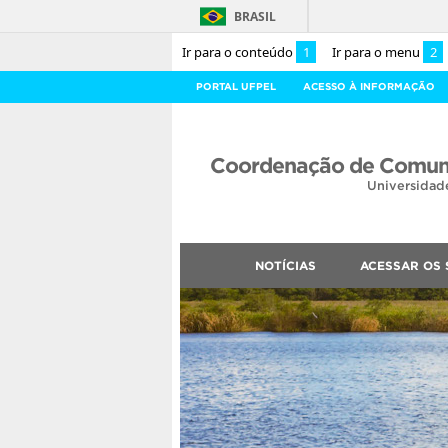
BRASIL
Ir para o conteúdo
1
Ir para o menu
2
PORTAL UFPEL
ACESSO À INFORMAÇÃO
Coordenação de Comuni
Universidad
NOTÍCIAS
ACESSAR OS 