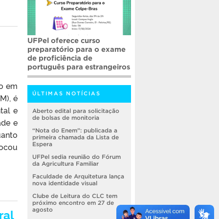
UFPel oferece curso
preparatório para o exame
de proficiência de
português para estrangeiros
ão em
ÚLTIMAS NOTÍCIAS
M), é
tal e
Aberto edital para solicitação
de bolsas de monitoria
ade e
“Nota do Enem”: publicada a
uanto
primeira chamada da Lista de
Espera
locou
UFPel sedia reunião do Fórum
da Agricultura Familiar
Faculdade de Arquitetura lança
nova identidade visual
Clube de Leitura do CLC tem
próximo encontro em 27 de
ral
agosto