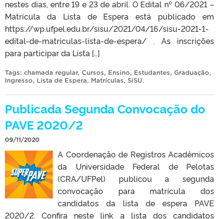
nestes dias, entre 19 e 23 de abril. O Edital nº 06/2021 –
Matrícula da Lista de Espera está publicado em
https://wp.ufpel.edu.br/sisu/2021/04/16/sisu-2021-1-
edital-de-matriculas-lista-de-espera/ . As inscrições
para participar da Lista […]
Tags:
chamada regular
,
Cursos
,
Ensino
,
Estudantes
,
Graduação
,
Ingresso
,
Lista de Espera
,
Matrículas
,
SiSU
.
Publicada Segunda Convocação do
PAVE 2020/2
09/11/2020
A Coordenação de Registros Acadêmicos
da Universidade Federal de Pelotas
(CRA/UFPel) publicou a segunda
convocação para matrícula dos
candidatos da lista de espera PAVE
2020/2. Confira neste link a lista dos candidatos