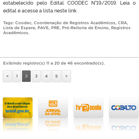
estabelecido pelo Edital COODEC N°19/2019. Leia o
edital e acesse a lista neste link.
Tags:
Coodec
,
Coordenação de Registros Acadêmicos
,
CRA
,
Lista de Espera
,
PAVE
,
PRE
,
Pró-Reitoria de Ensino
,
Registros
Acadêmicos
.
Exibindo registro(s) 11 a 20 de 46 encontrado(s).
<
1
2
3
4
5
>