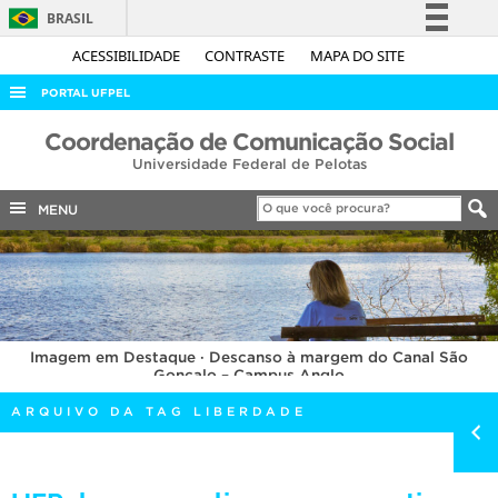
BRASIL
Simplifique!
ACESSIBILIDADE
CONTRASTE
MAPA DO SITE
Comunica BR
PORTAL UFPEL
Participe
ACESSO À INFORMAÇÃO
Coordenação de Comunicação Social
Acesso à informação
Universidade Federal de Pelotas
AUDITORIA
Legislação
COBALTO
MENU
Canais
CONCURSOS
EDITAIS
INTERNACIONAL
Imagem em Destaque · Descanso à margem do Canal São
OUVIDORIA
Gonçalo – Campus Anglo
PORTARIAS
ARQUIVO DA TAG LIBERDADE
TELEFONES