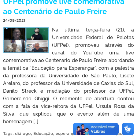
UFPel promove live comemorativa
ao Centenário de Paulo Freire
24/09/2021
Na última terça-feira (21), a
Universidade Federal de Pelotas
(UFPel), promoveu através do
canal do YouTube uma live
comemorativa ao Centenário de Paulo Freire, abordando
a temática “Educação para Esperançar”, com a palestra
da professora da Universidade de São Paulo, Lisete
Arelaro, do professor da Universidade de Caxias do Sul,
Danilo Streck e mediação do professor da UFPel,
Gomercindo Ghiggi. O momento de abertura contou
com a fala da vice-reitora da UFPel, Ursula Rosa da
Silva, que explicou que o evento além de uma
homenagem […]
Tags:
diálogo
,
Educação
,
esperançar
,
liberdade
,
libertação
,
live
,