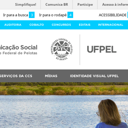
Simplifique!
Comunica BR
Participe
Acesso à infor
Ir para a busca
3
Ir para o rodapé
4
ACESSIBILIDADE
AUDITORIA
COBALTO
CONCURSOS
EDITAIS
INTERNACIONAL
cação Social
e Federal de Pelotas
SERVIÇOS DA CCS
MÍDIAS
IDENTIDADE VISUAL UFPEL