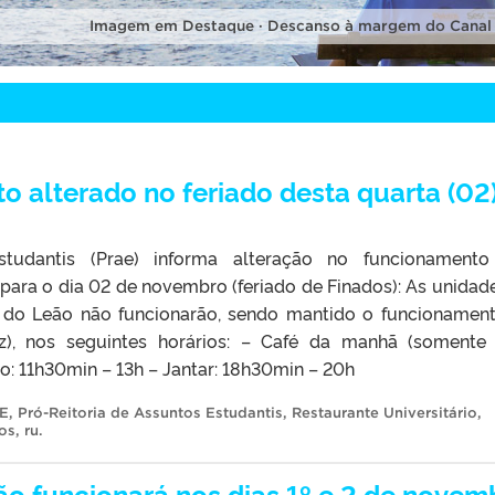
Imagem em Destaque · Descanso à margem do Canal
 alterado no feriado desta quarta (02
studantis (Prae) informa alteração no funcionament
 para o dia 02 de novembro (feriado de Finados): As unidad
o Leão não funcionarão, sendo mantido o funcionamen
z), nos seguintes horários: – Café da manhã (somente
o: 11h30min – 13h – Jantar: 18h30min – 20h
E
,
Pró-Reitoria de Assuntos Estudantis
,
Restaurante Universitário
,
ios
,
ru
.
ão funcionará nos dias 1º e 2 de novem