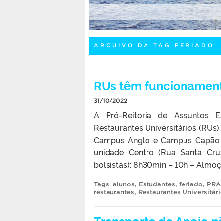
ARQUIVO DA TAG FERIADO
RUs têm funcionamento
31/10/2022
A Pró-Reitoria de Assuntos E
Restaurantes Universitários (RUs)
Campus Anglo e Campus Capão d
unidade Centro (Rua Santa Cru
bolsistas): 8h30min – 10h – Almoç
Tags:
alunos
,
Estudantes
,
feriado
,
PRA
restaurantes
,
Restaurantes Universitár
Transporte de Apoio n