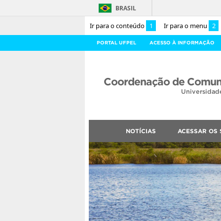
BRASIL
Ir para o conteúdo
1
Ir para o menu
2
PORTAL UFPEL
ACESSO À INFORMAÇÃO
Coordenação de Comuni
Universidad
NOTÍCIAS
ACESSAR OS 