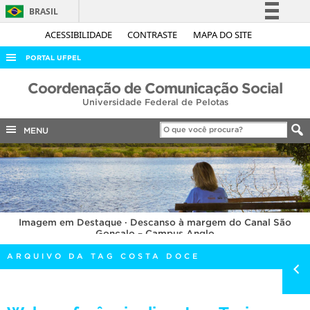
BRASIL
Simplifique!
ACESSIBILIDADE
CONTRASTE
MAPA DO SITE
Comunica BR
PORTAL UFPEL
Participe
ACESSO À INFORMAÇÃO
Coordenação de Comunicação Social
Acesso à informação
Universidade Federal de Pelotas
AUDITORIA
Legislação
COBALTO
MENU
Canais
CONCURSOS
EDITAIS
INTERNACIONAL
Imagem em Destaque · Descanso à margem do Canal São
OUVIDORIA
Gonçalo – Campus Anglo
PORTARIAS
ARQUIVO DA TAG COSTA DOCE
TELEFONES