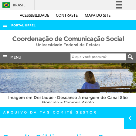
BRASIL
Simplifique!
ACESSIBILIDADE
CONTRASTE
MAPA DO SITE
Comunica BR
PORTAL UFPEL
Participe
ACESSO À INFORMAÇÃO
Coordenação de Comunicação Social
Acesso à informação
Universidade Federal de Pelotas
AUDITORIA
Legislação
COBALTO
MENU
Canais
CONCURSOS
EDITAIS
INTERNACIONAL
Imagem em Destaque · Descanso à margem do Canal São
OUVIDORIA
Gonçalo – Campus Anglo
PORTARIAS
ARQUIVO DA TAG COMITÊ GESTOR
TELEFONES