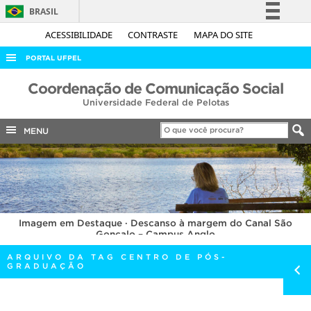
BRASIL
Simplifique!
ACESSIBILIDADE
CONTRASTE
MAPA DO SITE
Comunica BR
PORTAL UFPEL
Participe
ACESSO À INFORMAÇÃO
Coordenação de Comunicação Social
Acesso à informação
Universidade Federal de Pelotas
AUDITORIA
Legislação
COBALTO
MENU
Canais
CONCURSOS
EDITAIS
INTERNACIONAL
Imagem em Destaque · Descanso à margem do Canal São
OUVIDORIA
Gonçalo – Campus Anglo
PORTARIAS
ARQUIVO DA TAG CENTRO DE PÓS-
GRADUAÇÃO
TELEFONES