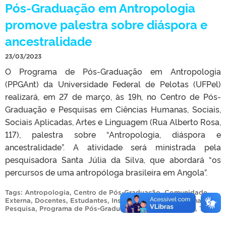
Pós-Graduação em Antropologia
promove palestra sobre diáspora e
ancestralidade
23/03/2023
O Programa de Pós-Graduação em Antropologia
(PPGAnt) da Universidade Federal de Pelotas (UFPel)
realizará, em 27 de março, às 19h, no Centro de Pós-
Graduação e Pesquisas em Ciências Humanas, Sociais,
Sociais Aplicadas, Artes e Linguagem (Rua Alberto Rosa,
117), palestra sobre “Antropologia, diáspora e
ancestralidade”. A atividade será ministrada pela
pesquisadora Santa Júlia da Silva, que abordará “os
percursos de uma antropóloga brasileira em Angola”.
Tags:
Antropologia
,
Centro de Pós-Graduação
,
Comunidade
Externa
,
Docentes
,
Estudantes
,
Instituto de Ciências Humanas
,
Pesquisa
,
Programa de Pós-Graduação em Antropologia
,
TAEs
.