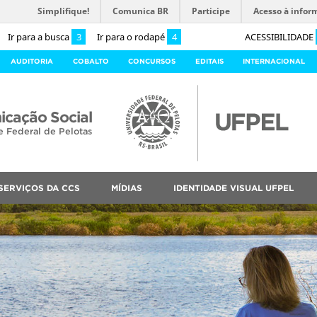
Simplifique!
Comunica BR
Participe
Acesso à infor
Ir para a busca
3
Ir para o rodapé
4
ACESSIBILIDADE
AUDITORIA
COBALTO
CONCURSOS
EDITAIS
INTERNACIONAL
cação Social
e Federal de Pelotas
SERVIÇOS DA CCS
MÍDIAS
IDENTIDADE VISUAL UFPEL