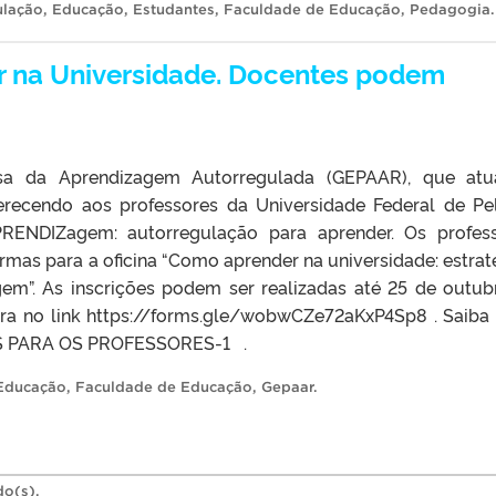
ulação
,
Educação
,
Estudantes
,
Faculdade de Educação
,
Pedagogia
.
r na Universidade. Docentes podem
a da Aprendizagem Autorregulada (GEPAAR), que atu
erecendo aos professores da Universidade Federal de Pe
PRENDIZagem: autorregulação para aprender. Os profes
mas para a oficina “Como aprender na universidade: estrat
em”. As inscrições podem ser realizadas até 25 de outub
ntra no link https://forms.gle/wobwCZe72aKxP4Sp8 . Saiba
ES PARA OS PROFESSORES-1 .
Educação
,
Faculdade de Educação
,
Gepaar
.
do(s).