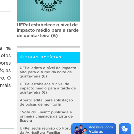
UFPel estabelece o nível de
impacto médio para a tarde
de quinta-feira (6)
a na
lotas
ÚLTIMAS NOTÍCIAS
sores
UFPel adota o nível de impacto
égias
alto para o turno da noite de
ro. O
quinta-feira (6)
 mais
UFPel estabelece o nível de
impacto médio para a tarde de
quinta-feira (6)
Aberto edital para solicitação
de bolsas de monitoria
“Nota do Enem”: publicada a
primeira chamada da Lista de
Espera
UFPel sedia reunião do Fórum
da Agricultura Familiar