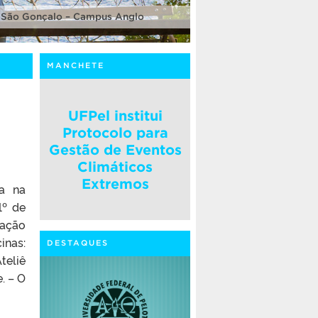
 São Gonçalo – Campus Anglo
MANCHETE
UFPel institui
Protocolo para
Gestão de Eventos
Climáticos
Extremos
a na
1º de
lação
inas:
DESTAQUES
teliê
. – O