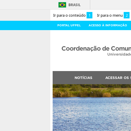
BRASIL
Ir para o conteúdo
1
Ir para o menu
2
PORTAL UFPEL
ACESSO À INFORMAÇÃO
Coordenação de Comuni
Universidad
NOTÍCIAS
ACESSAR OS 