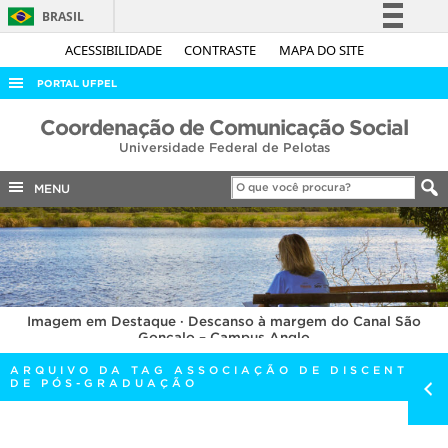
BRASIL
Simplifique!
ACESSIBILIDADE
CONTRASTE
MAPA DO SITE
Comunica BR
PORTAL UFPEL
Participe
ACESSO À INFORMAÇÃO
Coordenação de Comunicação Social
Acesso à informação
Universidade Federal de Pelotas
AUDITORIA
Legislação
COBALTO
MENU
Canais
CONCURSOS
EDITAIS
INTERNACIONAL
Imagem em Destaque · Descanso à margem do Canal São
OUVIDORIA
Gonçalo – Campus Anglo
PORTARIAS
ARQUIVO DA TAG ASSOCIAÇÃO DE DISCENTES
DE PÓS-GRADUAÇÃO
TELEFONES