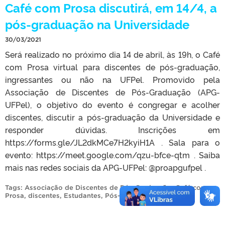
Café com Prosa discutirá, em 14/4, a
pós-graduação na Universidade
30/03/2021
Será realizado no próximo dia 14 de abril, às 19h, o Café
com Prosa virtual para discentes de pós-graduação,
ingressantes ou não na UFPel. Promovido pela
Associação de Discentes de Pós-Graduação (APG-
UFPel), o objetivo do evento é congregar e acolher
discentes, discutir a pós-graduação da Universidade e
responder dúvidas. Inscrições em
https://forms.gle/JL2dkMCe7H2kyiH1A . Sala para o
evento: https://meet.google.com/qzu-bfce-qtm . Saiba
mais nas redes sociais da APG-UFPel: @proapgufpel .
Tags:
Associação de Discentes de Pós-Graduação
,
Café com
Prosa
,
discentes
,
Estudantes
,
Pós-graduação
.