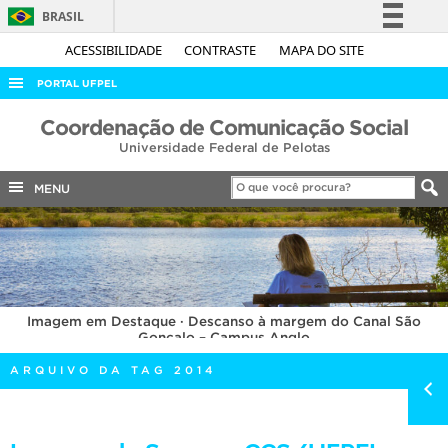
BRASIL
Simplifique!
ACESSIBILIDADE
CONTRASTE
MAPA DO SITE
Comunica BR
PORTAL UFPEL
Participe
ACESSO À INFORMAÇÃO
Coordenação de Comunicação Social
Acesso à informação
Universidade Federal de Pelotas
AUDITORIA
Legislação
COBALTO
MENU
Canais
CONCURSOS
EDITAIS
INTERNACIONAL
Imagem em Destaque · Descanso à margem do Canal São
OUVIDORIA
Gonçalo – Campus Anglo
PORTARIAS
ARQUIVO DA TAG 2014
TELEFONES