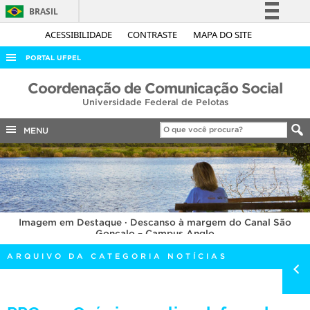
BRASIL
Simplifique!
ACESSIBILIDADE
CONTRASTE
MAPA DO SITE
Comunica BR
PORTAL UFPEL
Participe
ACESSO À INFORMAÇÃO
Coordenação de Comunicação Social
Acesso à informação
Universidade Federal de Pelotas
AUDITORIA
Legislação
COBALTO
MENU
Canais
CONCURSOS
EDITAIS
INTERNACIONAL
Imagem em Destaque · Descanso à margem do Canal São
OUVIDORIA
Gonçalo – Campus Anglo
PORTARIAS
ARQUIVO DA CATEGORIA NOTÍCIAS
TELEFONES