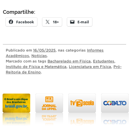
Compartilhe:
Facebook
18+
E-mail
Publicado
em
16/05/2025
, nas categorias
Informes
Acadêmicos
,
Notícias
.
Marcado com as tags
Bacharelado em Física
,
Estudantes
,
Instituto de Física e Matemática
,
Licenciatura em Física
,
Pró-
Reitoria de Ensino
.