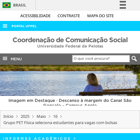
BRASIL
Simplifique!
ACESSIBILIDADE
CONTRASTE
MAPA DO SITE
Comunica BR
PORTAL UFPEL
Participe
ACESSO À INFORMAÇÃO
Coordenação de Comunicação Social
Acesso à informação
Universidade Federal de Pelotas
AUDITORIA
Legislação
COBALTO
MENU
Canais
CONCURSOS
EDITAIS
INTERNACIONAL
Imagem em Destaque · Descanso à margem do Canal São
OUVIDORIA
Gonçalo – Campus Anglo
PORTARIAS
Início
2025
Maio
16
Grupo PET Física seleciona estudantes para vagas com bolsas
TELEFONES
INFORMES ACADÊMICOS
>