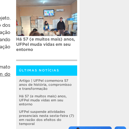
jeto,
o dos
pação
rando
Há 57 (e muitos mais) anos,
UFPel muda vidas em seu
zação
entorno
rmato
ÚLTIMAS NOTÍCIAS
am do
Artigo | UFPel comemora 57
anos de história, compromisso
e transformação
Há 57 (e muitos mais) anos,
UFPel muda vidas em seu
entorno
UFPel suspende atividades
presenciais nesta sexta-feira (7)
em razão dos efeitos do
temporal