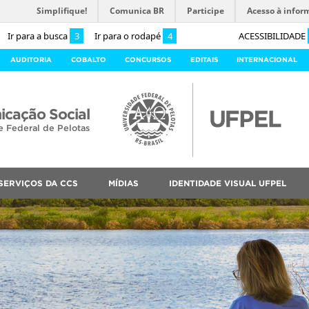
Simplifique!
Comunica BR
Participe
Acesso à infor
Ir para a busca
3
Ir para o rodapé
4
ACESSIBILIDADE
AUDITORIA
COBALTO
CONCURSOS
EDITAIS
INTERNACIONAL
cação Social
e Federal de Pelotas
SERVIÇOS DA CCS
MÍDIAS
IDENTIDADE VISUAL UFPEL