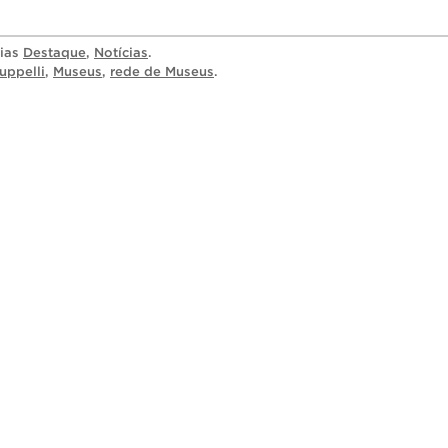
rias
Destaque
,
Notícias
.
uppelli
,
Museus
,
rede de Museus
.