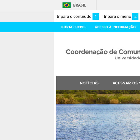
BRASIL
Ir para o conteúdo
1
Ir para o menu
2
PORTAL UFPEL
ACESSO À INFORMAÇÃO
Coordenação de Comuni
Universidad
NOTÍCIAS
ACESSAR OS 