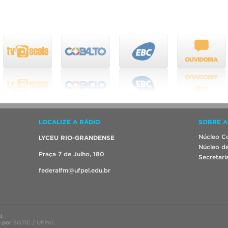
LOCALIZE A RÁDIO
SOBRE A
Núcleo Co
LYCEU RIO-GRANDENSE
Núcleo de
Praça 7 de Julho, 180
Secretari
federalfm@ufpel.edu.br
l.
o por
SGTIC / UFPel
.