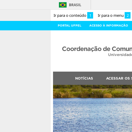
BRASIL
Ir para o conteúdo
1
Ir para o menu
2
PORTAL UFPEL
ACESSO À INFORMAÇÃO
Coordenação de Comuni
Universidad
NOTÍCIAS
ACESSAR OS 