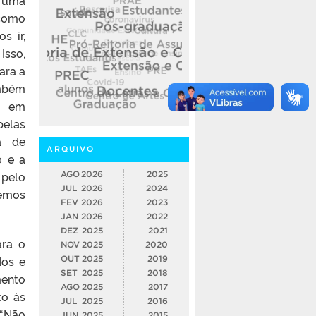
 como
s ir,
Isso,
ara a
mbém
ho em
elas
a de
ARQUIVO
o e a
 pelo
AGO
2026
2025
JUL
2026
2024
emos
FEV
2026
2023
JAN
2026
2022
DEZ
2025
2021
ara o
NOV
2025
2020
dos e
OUT
2025
2019
SET
2025
2018
mento
AGO
2025
2017
to às
JUL
2025
2016
 “Não
JUN
2025
2015