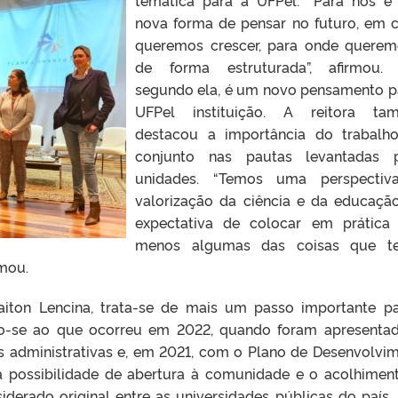
nova forma de pensar no futuro, em
queremos crescer, para onde queremo
de forma estruturada”, afirmou. 
segundo ela, é um novo pensamento p
UFPel instituição. A reitora ta
destacou a importância do trabal
conjunto nas pautas levantadas p
unidades. “Temos uma perspectiv
valorização da ciência e da educaçã
expectativa de colocar em prática
menos algumas das coisas que t
rmou.
aiton Lencina, trata-se de mais um passo importante p
o-se ao que ocorreu em 2022, quando foram apresenta
s administrativas e, em 2021, com o Plano de Desenvolvi
, a possibilidade de abertura à comunidade e o acolhimen
derado original entre as universidades públicas do país.