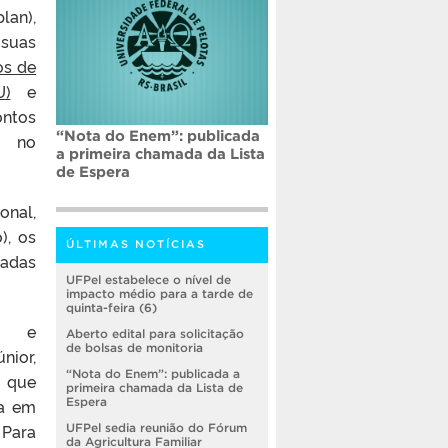
lan),
suas
os de
U)
e
ontos
“Nota do Enem”: publicada
u no
a primeira chamada da Lista
de Espera
onal,
), os
ÚLTIMAS NOTÍCIAS
nadas
UFPel estabelece o nível de
impacto médio para a tarde de
quinta-feira (6)
to e
Aberto edital para solicitação
de bolsas de monitoria
nior,
“Nota do Enem”: publicada a
o que
primeira chamada da Lista de
ia em
Espera
 Para
UFPel sedia reunião do Fórum
da Agricultura Familiar