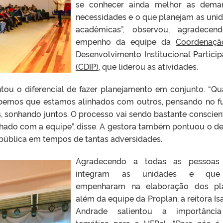
se conhecer ainda melhor as dema
necessidades e o que planejam as uni
acadêmicas”, observou, agradecen
empenho da equipe da
Coordenaçã
Desenvolvimento Institucional Particip
(CDIP)
, que liderou as atividades.
ientou o diferencial de fazer planejamento em conjunto. “Q
ebemos que estamos alinhados com outros, pensando no f
, sonhando juntos. O processo vai sendo bastante conscien
ado com a equipe”, disse. A gestora também pontuou o de
pública em tempos de tantas adversidades.
Agradecendo a todas as pessoas
integram as unidades e qu
empenharam na elaboração dos pla
além da equipe da Proplan, a reitora Is
Andrade salientou a importânci
temática para a UFPel. “Para nós 