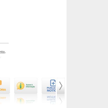
nto
,
e