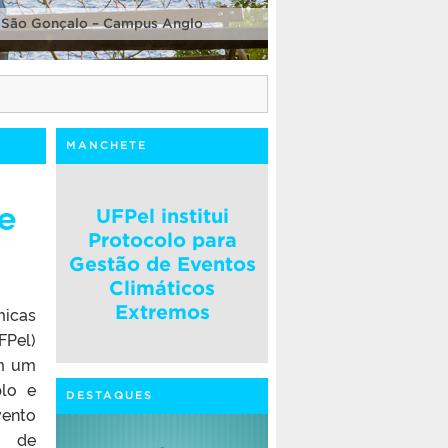
 São Gonçalo – Campus Anglo
MANCHETE
e
UFPel institui
Protocolo para
Gestão de Eventos
Climáticos
Extremos
micas
FPel)
em um
lo e
DESTAQUES
vento
a de