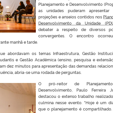
Planejamento e Desenvolvimento (Prop
as unidades puderam apresentar 
projeções e anseios contidos nos
Plan
Desenvolvimento da Unidade (PD
debater a respeito de diversos p
convergentes. O encontro ocorre
rante manhã e tarde.
e abordavam os temas Infraestrutura, Gestão Instituci
udantis e Gestão Acadêmica (ensino, pesquisa e extensão
eram dez minutos para apresentação das demandas relacio
uência, abria-se uma rodada de perguntas.
O pró-reitor de Planejamen
Desenvolvimento, Paulo Ferreira Jú
destacou o extenso trabalho realizad
culmina nesse evento. “Hoje é um d
que o planejamento é compartilhado.