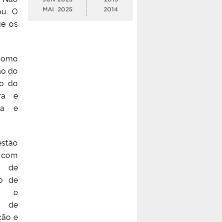
ou. O
MAI
2025
2014
ue os
 como
ão do
ão do
ra e
na e
estão
, com
 de
ro de
as e
r de
ção e