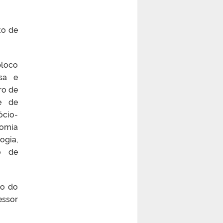
to de
bloco
isa e
ro de
 e de
cio-
nomia
ogia,
o de
ão do
essor