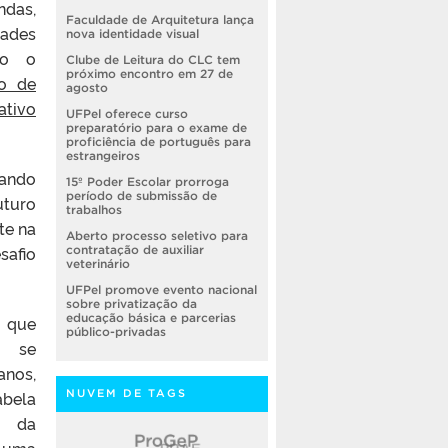
ndas,
Faculdade de Arquitetura lança
dades
nova identidade visual
do o
Clube de Leitura do CLC tem
próximo encontro em 27 de
o de
agosto
ativo
UFPel oferece curso
preparatório para o exame de
proficiência de português para
estrangeiros
uando
15º Poder Escolar prorroga
período de submissão de
uturo
trabalhos
te na
Aberto processo seletivo para
safio
contratação de auxiliar
veterinário
UFPel promove evento nacional
sobre privatização da
educação básica e parcerias
 que
público-privadas
e se
nos,
abela
NUVEM DE TAGS
a da
é uma