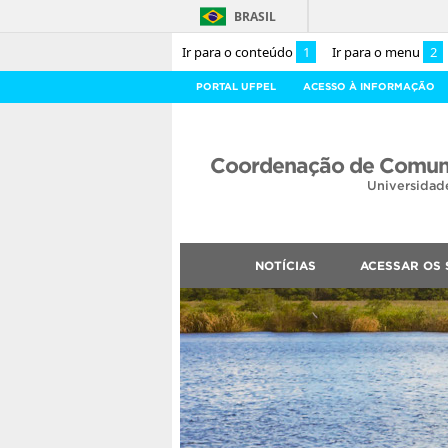
BRASIL
Ir para o conteúdo
1
Ir para o menu
2
PORTAL UFPEL
ACESSO À INFORMAÇÃO
Coordenação de Comuni
Universidad
NOTÍCIAS
ACESSAR OS 