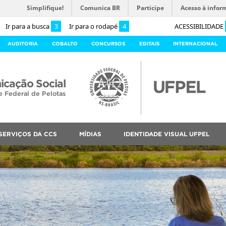
Simplifique!
Comunica BR
Participe
Acesso à infor
Ir para a busca
3
Ir para o rodapé
4
ACESSIBILIDADE
AUDITORIA
COBALTO
CONCURSOS
EDITAIS
INTERNACIONAL
cação Social
e Federal de Pelotas
SERVIÇOS DA CCS
MÍDIAS
IDENTIDADE VISUAL UFPEL