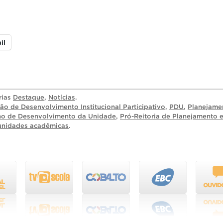
il
rias
Destaque
,
Notícias
.
o de Desenvolvimento Institucional Participativo
,
PDU
,
Planejame
no de Desenvolvimento da Unidade
,
Pró-Reitoria de Planejamento 
unidades acadêmicas
.