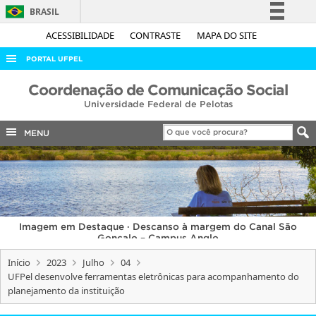
BRASIL
Simplifique!
ACESSIBILIDADE
CONTRASTE
MAPA DO SITE
Comunica BR
PORTAL UFPEL
Participe
ACESSO À INFORMAÇÃO
Coordenação de Comunicação Social
Acesso à informação
Universidade Federal de Pelotas
AUDITORIA
Legislação
COBALTO
MENU
Canais
CONCURSOS
EDITAIS
INTERNACIONAL
Imagem em Destaque · Descanso à margem do Canal São
OUVIDORIA
Gonçalo – Campus Anglo
PORTARIAS
Início
2023
Julho
04
UFPel desenvolve ferramentas eletrônicas para acompanhamento do
TELEFONES
planejamento da instituição