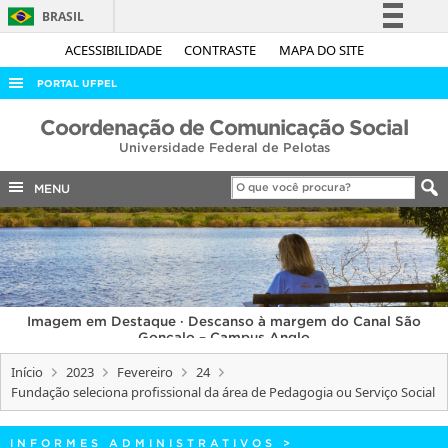
BRASIL
Simplifique!
ACESSIBILIDADE
CONTRASTE
MAPA DO SITE
Comunica BR
PORTAL UFPEL
Participe
ACESSO À INFORMAÇÃO
Coordenação de Comunicação Social
Acesso à informação
Universidade Federal de Pelotas
AUDITORIA
Legislação
COBALTO
MENU
Canais
CONCURSOS
EDITAIS
INTERNACIONAL
Imagem em Destaque · Descanso à margem do Canal São
OUVIDORIA
Gonçalo – Campus Anglo
PORTARIAS
Início
2023
Fevereiro
24
Fundação seleciona profissional da área de Pedagogia ou Serviço Social
TELEFONES
INFORMES ADMINISTRATIVOS
>