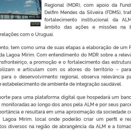
Regional (MDR), com apoio da Fun
Delfim Mendes da Silveira (FDMS), tra
fortalecimento institucional da A
âmbito das ações e missões na b
 relações com o Uruguai.
mento, tem como uma de suas etapas a elaboração de um 
da Lagoa Mirim. Com entendimento do MDR sobre a relev
nsfronteiriço, a promoção e o fortalecimento das estrutur
ilizam e articulam com os atores do território – pa
 para o desenvolvimento regional, observa relevância p
 e estabelecimento de ambiente de integração saudável.
uporte para uma plataforma digital que hospedará um ban
s monitoradas ao longo dos anos pela ALM e por seus parce
mportância e resultará em uma aproximação da sociedade 
Lagoa Mirim, local onde poderão criar um perfil e rea
etos diversos na região de abrangência da ALM e a toma