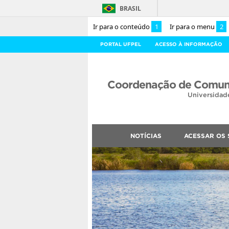
BRASIL
Ir para o conteúdo
1
Ir para o menu
2
PORTAL UFPEL
ACESSO À INFORMAÇÃO
Coordenação de Comuni
Universidad
NOTÍCIAS
ACESSAR OS 