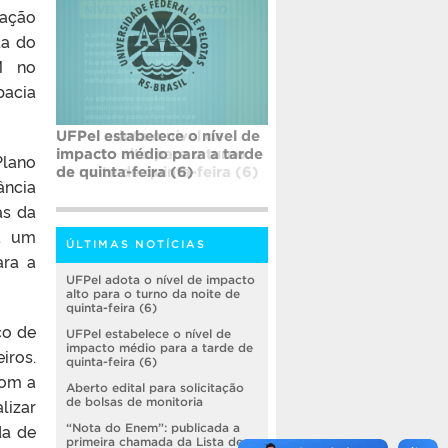
dação
ta do
LM no
acia
UFPel estabelece o nível de
impacto médio para a tarde
Plano
de quinta-feira (6)
ância
as da
ra um
ÚLTIMAS NOTÍCIAS
ara a
UFPel adota o nível de impacto
alto para o turno da noite de
quinta-feira (6)
co de
UFPel estabelece o nível de
impacto médio para a tarde de
iros.
quinta-feira (6)
com a
Aberto edital para solicitação
lizar
de bolsas de monitoria
da de
“Nota do Enem”: publicada a
primeira chamada da Lista de