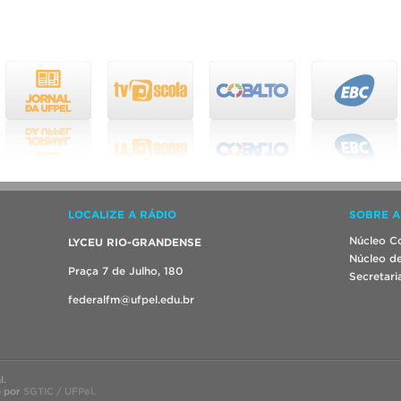
LOCALIZE A RÁDIO
SOBRE A
Núcleo Co
LYCEU RIO-GRANDENSE
Núcleo de
Praça 7 de Julho, 180
Secretari
federalfm@ufpel.edu.br
l.
o por
SGTIC / UFPel
.