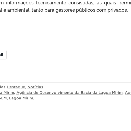
 informações tecnicamente consistidas, as quais permi
l e ambiental, tanto para gestores públicos com privados.
il
rias
Destaque
,
Notícias
.
a Mirim
,
Agência de Desenvolvimento da Bacia da Lagoa Mirim
,
Ag
ALM
,
Lagoa Mirim
.