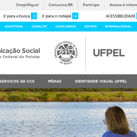
Simplifique!
Comunica BR
Participe
Acesso à infor
Ir para a busca
3
Ir para o rodapé
4
ACESSIBILIDADE
AUDITORIA
COBALTO
CONCURSOS
EDITAIS
INTERNACIONAL
cação Social
e Federal de Pelotas
SERVIÇOS DA CCS
MÍDIAS
IDENTIDADE VISUAL UFPEL