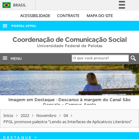
BRASIL
Simplifique!
ACESSIBILIDADE
CONTRASTE
MAPA DO SITE
Comunica BR
PORTAL UFPEL
Participe
ACESSO À INFORMAÇÃO
Coordenação de Comunicação Social
Acesso à informação
Universidade Federal de Pelotas
AUDITORIA
Legislação
COBALTO
MENU
Canais
CONCURSOS
EDITAIS
INTERNACIONAL
Imagem em Destaque · Descanso à margem do Canal São
OUVIDORIA
Gonçalo – Campus Anglo
PORTARIAS
Início
2022
Novembro
04
PPGL promove palestra “Lendo as Interfaces de Aplicativos Literários”
TELEFONES
DESTAQUE
>