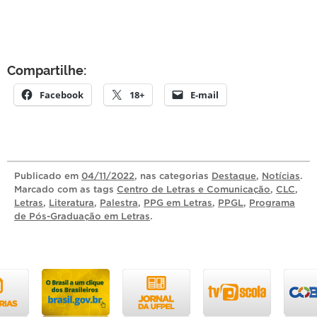
Compartilhe:
Facebook
18+
E-mail
Publicado
em
04/11/2022
, nas categorias
Destaque
,
Notícias
.
Marcado com as tags
Centro de Letras e Comunicação
,
CLC
,
Letras
,
Literatura
,
Palestra
,
PPG em Letras
,
PPGL
,
Programa
de Pós-Graduação em Letras
.