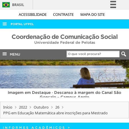
BRASIL
Simplifique!
ACESSIBILIDADE
CONTRASTE
MAPA DO SITE
Comunica BR
PORTAL UFPEL
Participe
ACESSO À INFORMAÇÃO
Coordenação de Comunicação Social
Acesso à informação
Universidade Federal de Pelotas
AUDITORIA
Legislação
COBALTO
MENU
Canais
CONCURSOS
EDITAIS
INTERNACIONAL
Imagem em Destaque · Descanso à margem do Canal São
OUVIDORIA
Gonçalo – Campus Anglo
PORTARIAS
Início
2022
Outubro
26
PPG em Educação Matemática abre inscrições para Mestrado
TELEFONES
INFORMES ACADÊMICOS
>