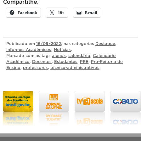
Compartilhe:
Facebook
18+
E-mail
Publicado
em
16/09/2022
, nas categorias
Destaque
,
Informes Acadêmicos
,
Notícias
.
Marcado com as tags
alunos
,
calendário
,
Calendário
Acadêmico
,
Docentes
,
Estudantes
,
PRE
,
Pró-Reitoria de
Ensino
,
professores
,
técnico-administrativos
.