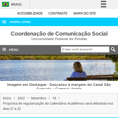
BRASIL
Simplifique!
ACESSIBILIDADE
CONTRASTE
MAPA DO SITE
Comunica BR
PORTAL UFPEL
Participe
ACESSO À INFORMAÇÃO
Coordenação de Comunicação Social
Acesso à informação
Universidade Federal de Pelotas
AUDITORIA
Legislação
COBALTO
MENU
Canais
CONCURSOS
EDITAIS
INTERNACIONAL
Imagem em Destaque · Descanso à margem do Canal São
OUVIDORIA
Gonçalo – Campus Anglo
PORTARIAS
Início
2022
Setembro
16
Proposta de regularização do Calendário Acadêmico será debatida nos
TELEFONES
dias 21 e 22