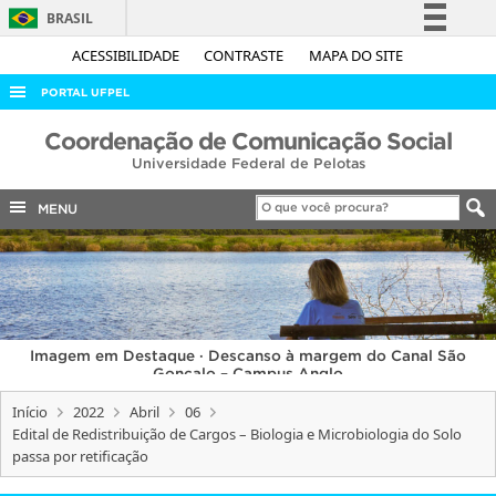
BRASIL
Simplifique!
ACESSIBILIDADE
CONTRASTE
MAPA DO SITE
Comunica BR
PORTAL UFPEL
Participe
ACESSO À INFORMAÇÃO
Coordenação de Comunicação Social
Acesso à informação
Universidade Federal de Pelotas
AUDITORIA
Legislação
COBALTO
MENU
Canais
CONCURSOS
EDITAIS
INTERNACIONAL
Imagem em Destaque · Descanso à margem do Canal São
OUVIDORIA
Gonçalo – Campus Anglo
PORTARIAS
Início
2022
Abril
06
Edital de Redistribuição de Cargos – Biologia e Microbiologia do Solo
TELEFONES
passa por retificação