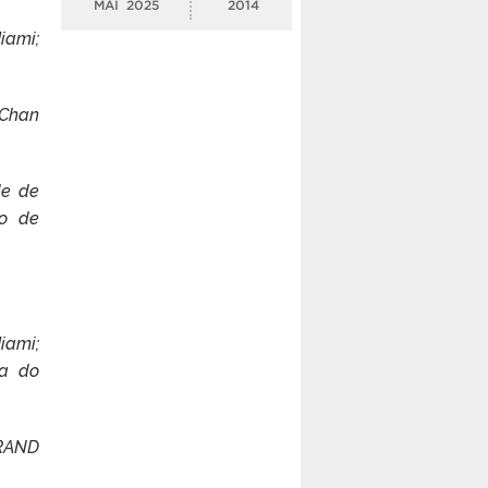
MAI
2025
2014
iami;
 Chan
de de
o de
iami;
ma do
 RAND