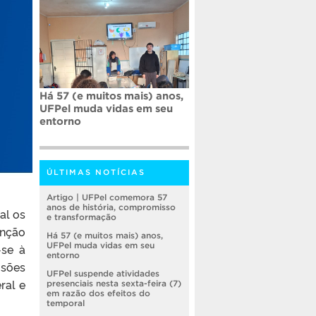
Há 57 (e muitos mais) anos,
UFPel muda vidas em seu
entorno
ÚLTIMAS NOTÍCIAS
Artigo | UFPel comemora 57
anos de história, compromisso
al os
e transformação
enção
Há 57 (e muitos mais) anos,
UFPel muda vidas em seu
-se à
entorno
isões
UFPel suspende atividades
ral e
presenciais nesta sexta-feira (7)
em razão dos efeitos do
temporal