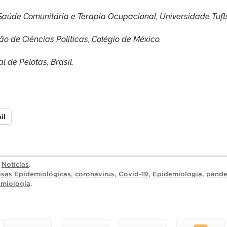
aúde Comunitária e Terapia Ocupacional, Universidade Tuft
ão de Ciências Políticas, Colégio de México.
 de Pelotas, Brasil.
il
a
Notícias
.
isas Epidemiológicas
,
coronavirus
,
Covid-19
,
Epidemiologia
,
pand
miologia
.