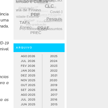
ência
e uma
nada,
ID-19
vel
ARQUIVO
AGO
2026
2025
JUL
2026
2024
FEV
2026
2023
JAN
2026
2022
ncias
DEZ
2025
2021
NOV
2025
2020
ara a
OUT
2025
2019
SET
2025
2018
AGO
2025
2017
ra as
JUL
2025
2016
JUN
2025
2015