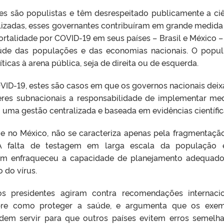
es são populistas e têm desrespeitado publicamente a ciê
alizadas, esses governantes contribuíram em grande medida
rtalidade por COVID-19 em seus países – Brasil e México 
úde das populações e das economias nacionais. O popu
íticas à arena pública, seja de direita ou de esquerda.
VID-19, estes são casos em que os governos nacionais dei
eres subnacionais a responsabilidade de implementar me
uma gestão centralizada e baseada em evidências científic
l e no México, não se caracteriza apenas pela fragmentaçã
 A falta de testagem em larga escala da população 
ém enfraqueceu a capacidade de planejamento adequad
 do vírus.
 presidentes agiram contra recomendações internacio
bre como proteger a saúde, e argumenta que os exem
dem servir para que outros países evitem erros semelha