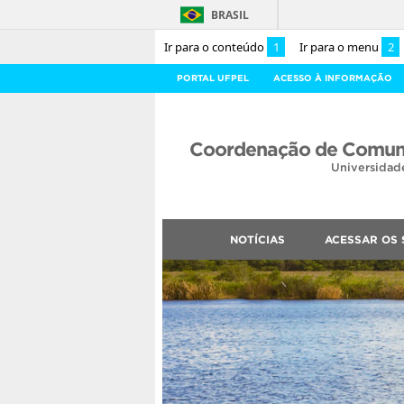
BRASIL
Ir para o conteúdo
1
Ir para o menu
2
PORTAL UFPEL
ACESSO À INFORMAÇÃO
Coordenação de Comuni
Universidad
NOTÍCIAS
ACESSAR OS 