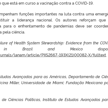
que está em curso a vacinação contra a COVID-19.
sempenham funções importantes na luta contra uma emerg
tituir a liderança nacional. Os autores reforçam qu
a para o enfrentamento de pandemias deve ser coorde
 pela ciência.
ailure of Health System Stewardship: Evidence from the COV
e in Brazil and Mexico
disponí
urnals/lanam/article/PIIS2667-193X(21)00082-X/fulltext
.
 Estudos Avançados para as Américas, Departamento de Ciê
icina Miller, Universidade de Miami; Fundação Mexicana p
de Ciências Políticas, Instituto de Estudos Avançados pa