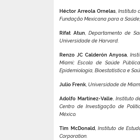
Héctor Arreola Ornelas
,
Institut
Fundação Mexicana para a Saúde; T
Rifat Atun
,
Departamento de Saú
Universidade de Harvard.
Renzo JC Calderón Anyosa
,
Ins
Miami; Escola de Saúde Pública
Epidemiologia, Bioestatística e Sa
Julio Frenk
,
Universidade de Miam
Adolfo Martínez-Valle
,
Instituto
Centro de Investigação de Polí
México.
Tim McDonald
,
Instituto de Est
Corporation.