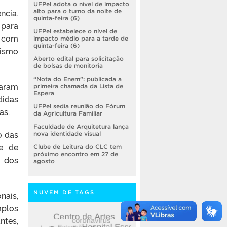
UFPel adota o nível de impacto
ncia.
alto para o turno da noite de
quinta-feira (6)
 para
UFPel estabelece o nível de
– com
impacto médio para a tarde de
quinta-feira (6)
lismo
Aberto edital para solicitação
de bolsas de monitoria
“Nota do Enem”: publicada a
xaram
primeira chamada da Lista de
Espera
didas
UFPel sedia reunião do Fórum
as.
da Agricultura Familiar
Faculdade de Arquitetura lança
o das
nova identidade visual
e de
Clube de Leitura do CLC tem
próximo encontro em 27 de
o dos
agosto
NUVEM DE TAGS
nais,
plos
ntes,