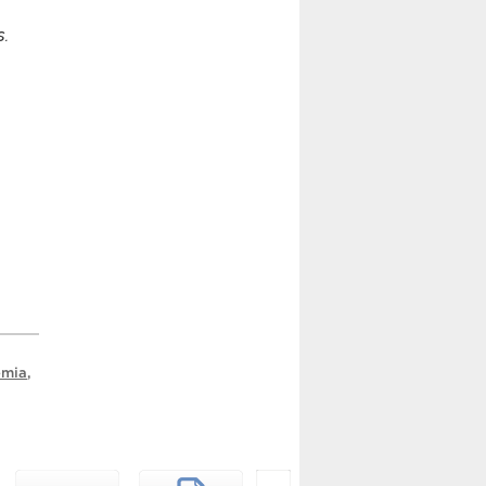
s.
emia
,