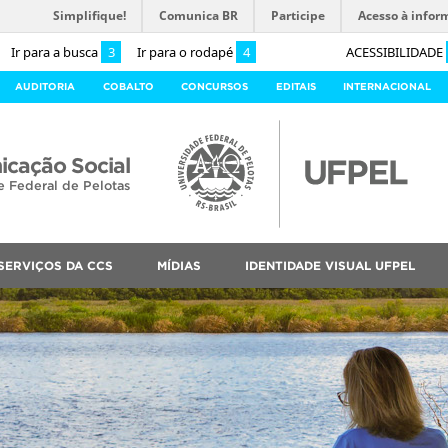
Simplifique!
Comunica BR
Participe
Acesso à infor
Ir para a busca
3
Ir para o rodapé
4
ACESSIBILIDADE
AUDITORIA
COBALTO
CONCURSOS
EDITAIS
INTERNACIONAL
cação Social
e Federal de Pelotas
SERVIÇOS DA CCS
MÍDIAS
IDENTIDADE VISUAL UFPEL