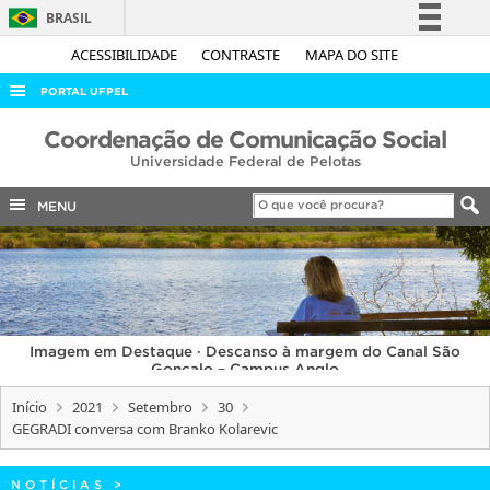
BRASIL
Simplifique!
ACESSIBILIDADE
CONTRASTE
MAPA DO SITE
Comunica BR
PORTAL UFPEL
Participe
ACESSO À INFORMAÇÃO
Coordenação de Comunicação Social
Acesso à informação
Universidade Federal de Pelotas
AUDITORIA
Legislação
COBALTO
MENU
Canais
CONCURSOS
EDITAIS
INTERNACIONAL
Imagem em Destaque · Descanso à margem do Canal São
OUVIDORIA
Gonçalo – Campus Anglo
PORTARIAS
Início
2021
Setembro
30
GEGRADI conversa com Branko Kolarevic
TELEFONES
NOTÍCIAS
>