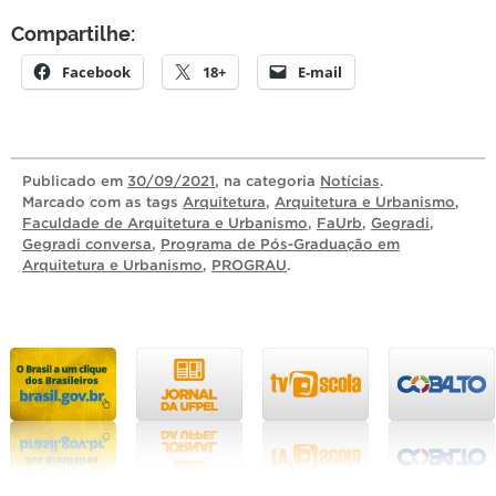
Compartilhe:
Facebook
18+
E-mail
Publicado
em
30/09/2021
, na categoria
Notícias
.
Marcado com as tags
Arquitetura
,
Arquitetura e Urbanismo
,
Faculdade de Arquitetura e Urbanismo
,
FaUrb
,
Gegradi
,
Gegradi conversa
,
Programa de Pós-Graduação em
Arquitetura e Urbanismo
,
PROGRAU
.