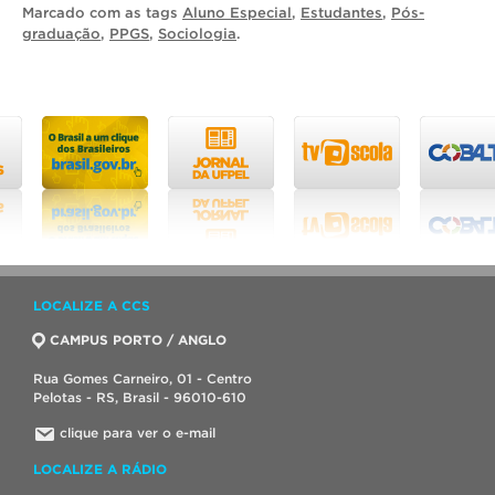
Marcado com as tags
Aluno Especial
,
Estudantes
,
Pós-
graduação
,
PPGS
,
Sociologia
.
LOCALIZE A CCS
CAMPUS PORTO / ANGLO
Rua Gomes Carneiro, 01 - Centro
Pelotas - RS, Brasil - 96010-610
clique para ver o e-mail
LOCALIZE A RÁDIO