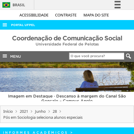
BRASIL
Simplifique!
ACESSIBILIDADE
CONTRASTE
MAPA DO SITE
Comunica BR
PORTAL UFPEL
Participe
ACESSO À INFORMAÇÃO
Coordenação de Comunicação Social
Acesso à informação
Universidade Federal de Pelotas
AUDITORIA
Legislação
COBALTO
MENU
Canais
CONCURSOS
EDITAIS
INTERNACIONAL
Imagem em Destaque · Descanso à margem do Canal São
OUVIDORIA
Gonçalo – Campus Anglo
PORTARIAS
Início
2021
Junho
28
Pós em Sociologia seleciona alunos especiais
TELEFONES
INFORMES ACADÊMICOS
>