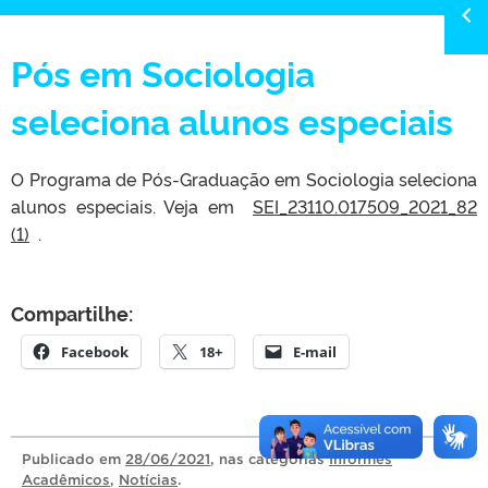
Pós em Sociologia
seleciona alunos especiais
O Programa de Pós-Graduação em Sociologia seleciona
alunos especiais. Veja em
SEI_23110.017509_2021_82
(1)
.
Compartilhe:
Facebook
18+
E-mail
Publicado
em
28/06/2021
, nas categorias
Informes
Acadêmicos
,
Notícias
.